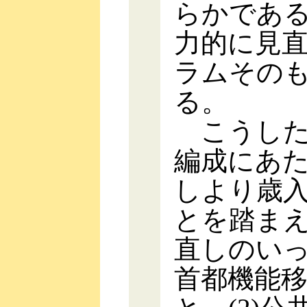
らかであ
力的に見
ラムその
る。
こうした
編成にあた
しより歳
とを踏ま
直しのい
首都機能