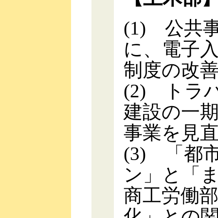
(1) 公
に、電子
制度の改
(2) ト
建設の一
事業を見
(3) 「
ン」と「
商工労働
化」との