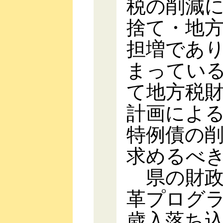
税の削減
捨て・地
担増であ
まってい
て地方税
計画によ
特例債の
求めるべ
県の財政
革プログ
歳入落ち