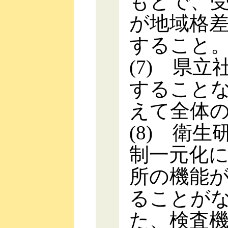
もとで、
が地域格
すること
(7) 県
すること
えて全体
(8) 衛
制一元化
所の機能
ることが
た、検査