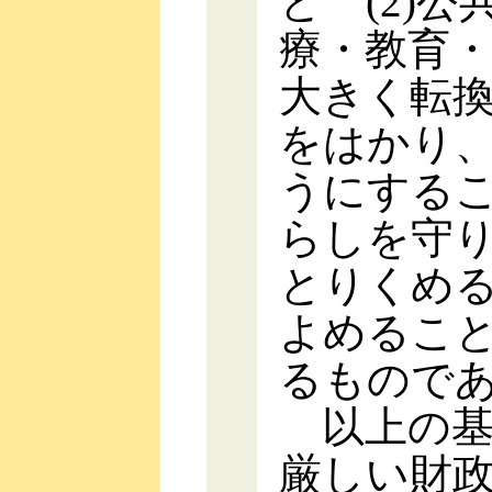
と (2)
療・教育
大きく転
をはかり
うにするこ
らしを守
とりくめ
よめるこ
るもので
以上の基
厳しい財