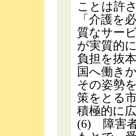
ことは許
「介護を
質なサー
が実質的
負担を抜
国へ働き
その姿勢
策をとる
積極的に
(6) 障