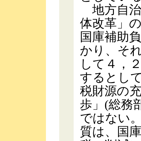
地方自治
体改革」
国庫補助
かり、そ
して４，
するとし
税財源の
歩」(総務
ではない
質は、国