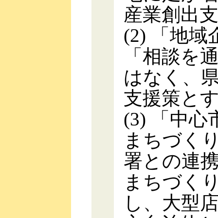
産業創出
(2) 「
「相談を
はなく、
支援策と
(3) 「
まちづく
署との連
まちづく
し、大型