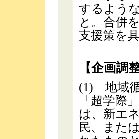
するよう
と。合併
支援策を
【企画調
(1) 地
「超学際
は、新エ
民、また