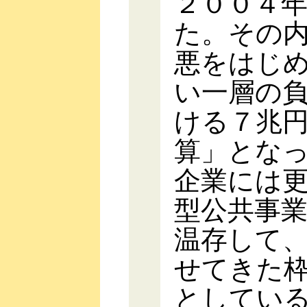
２００４
た。その
悪をはじ
い一層の
ける７兆
算」とな
企業には
型公共事
温存して
せてきた
としてい