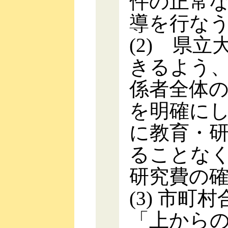
件の正常
導を行な
(2) 県
きるよう
係者全体
を明確に
に教育・
ることな
研究費の
(3) 市
「上から