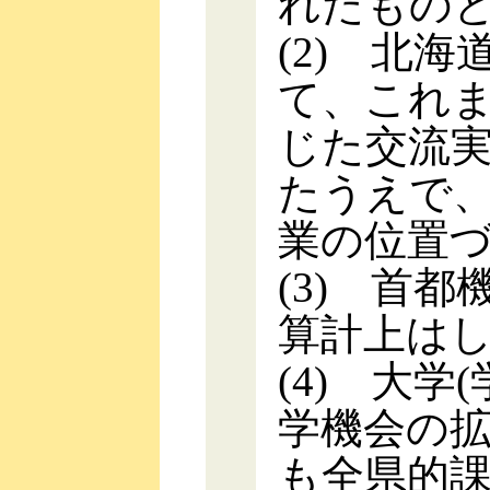
れたもの
(2) 北
て、これ
じた交流
たうえで
業の位置
(3) 首
算計上は
(4) 大学
学機会の
も全県的