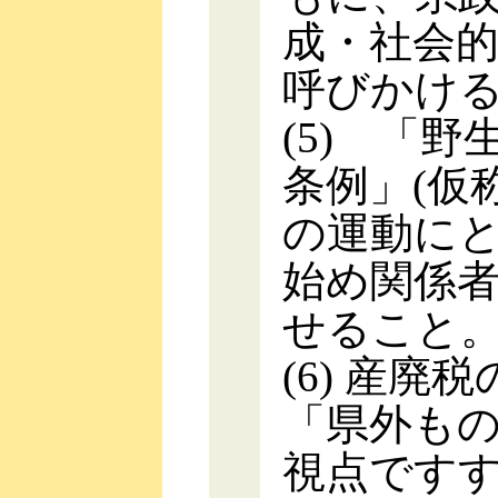
成・社会
呼びかけ
(5) 「
条例」(仮
の運動に
始め関係
せること
(6) 産
「県外も
視点です