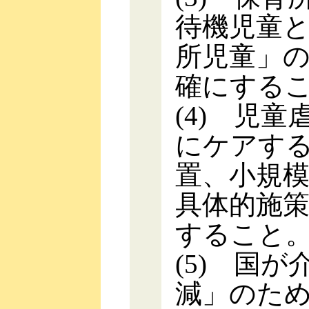
待機児童
所児童」
確にする
(4) 児
にケアす
置、小規
具体的施
すること
(5) 国
減」のた