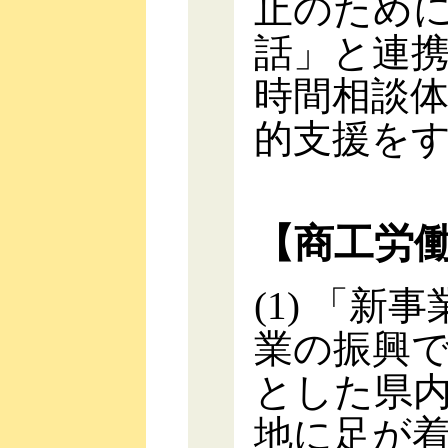
止のために
話」と連携
時間相談
的支援を
【商工労
(1) 「
業の振興
とした県
地に足が