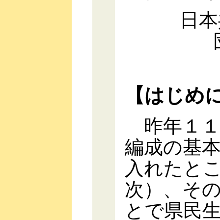
日本
【はじめ
昨年１１
編成の基
入れたと
次）、そ
とで県民