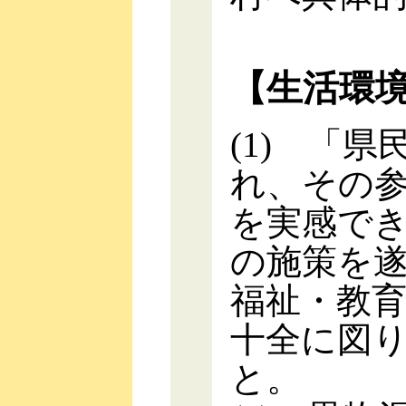
【生活環
(1) 「
れ、その
を実感で
の施策を
福祉・教
十全に図
と。