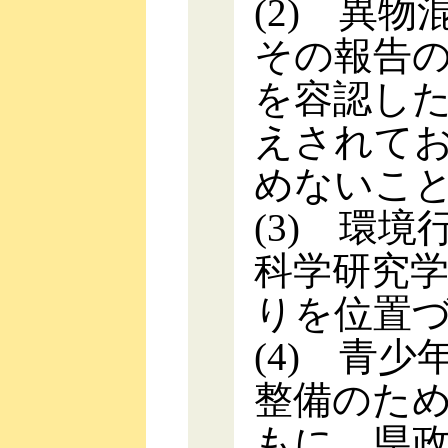
(2) 異
その報告
を容認し
えされて
めないこ
(3) 環
科学研究学
りを位置
(4) 青
整備のた
もに、県