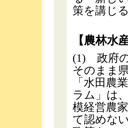
策を講じ
【農林水
(1) 政
そのまま
「水田農
ラム」は
模経営農
て認めな