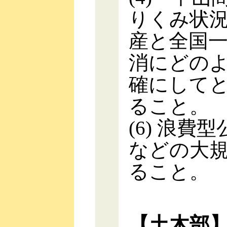
りくみ状
産と全国
消にどの
確にして
ること。
(6) 浪
などの大
ること。
【土木部