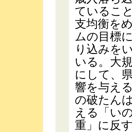
ているこ
支均衡を
ムの目標
り込みを
いる。大
にして、
響を与え
の破たん
える「い
重」に反