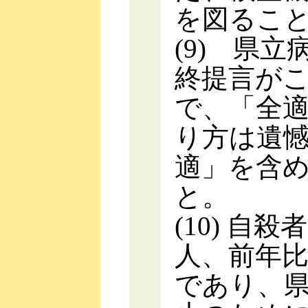
を図るこ
(9) 県
終提言が
で、「全
り方は遺
適」を含
と。
(10) 自
人、前年比2
であり、