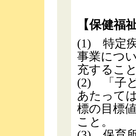
【保健福
(1) 特
事業につ
充するこ
(2) 「
あたって
標の目標
こと。
(3) 保