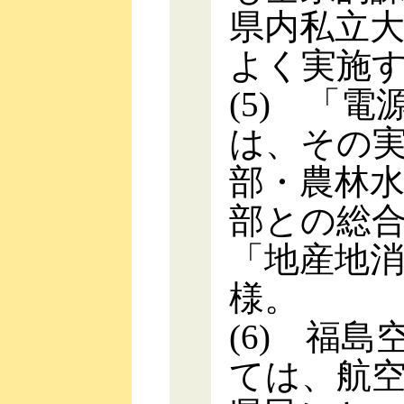
県内私立
よく実施
(5) 「
は、その
部・農林
部との総
「地産地
様。
(6) 福
ては、航