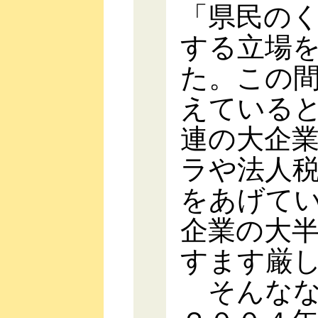
「県民の
する立場
た。この
えている
連の大企
ラや法人
をあげて
企業の大
すます厳
そんなな