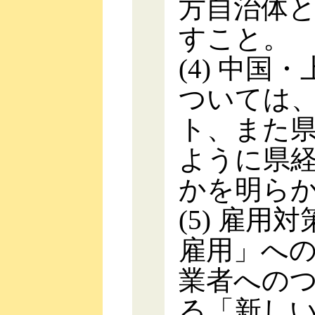
方自治体
すこと。
(4) 中
ついては
ト、また
ように県
かを明ら
(5) 雇
雇用」へ
業者への
る「新し