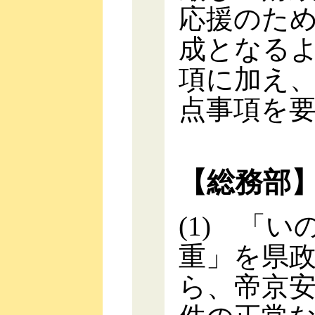
応援のた
成となる
項に加え
点事項を
【総務部
(1) 「
重」を県
ら、帝京