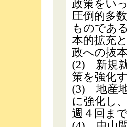
政策をい
圧倒的多
ものであ
本的拡充
政への抜
(2) 新
策を強化
(3) 地
に強化し
週４回ま
(4) 中