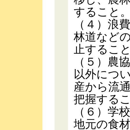
すること
（４）浪
林道など
止するこ
（５）農
以外につ
産から流
把握する
（６）学
地元の食