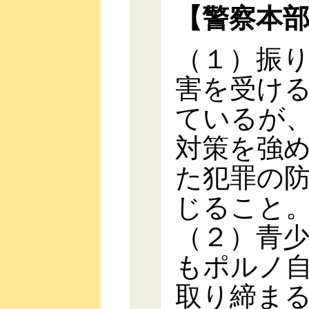
【警察本
（１）振
害を受け
ているが
対策を強
た犯罪の
じること
（２）青
もポルノ
取り締ま