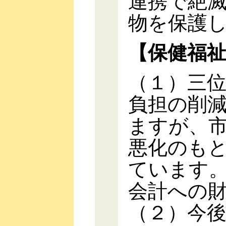
連携で絶
物を保護
【保健福
（１）三
負担の削
ますが、
悪化のも
ています
会計への
（２）今