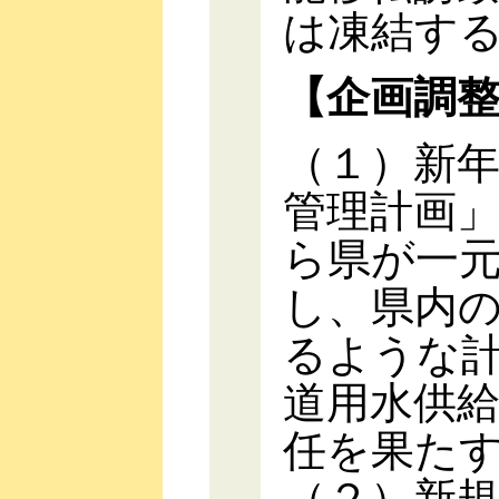
は凍結す
【企画調
（１）新
管理計画
ら県が一
し、県内
るような
道用水供
任を果た
（２）新