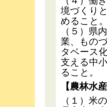
（４）働
境づくり
めること
（５）県
業、もの
タベース
支える中
ること。
【農林水
（１）米