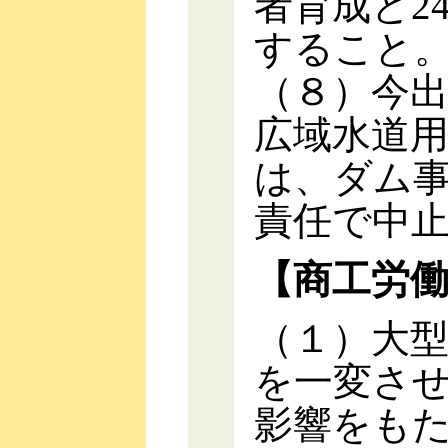
者育成と2
すること
（８）今
広域水道
は、ダム
責任で中
【商工労
（１）大
を一変さ
影響をも