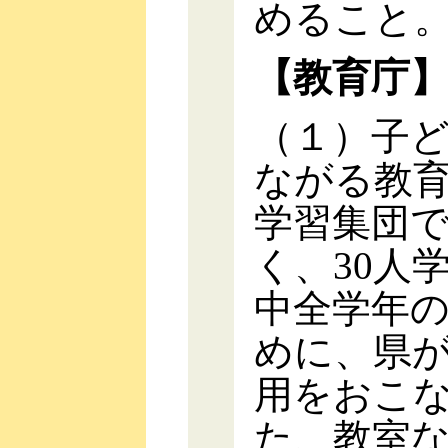
めること
【教育庁
（１）子
ながる教
学習集団
く、30人
中全学年の
めに、県
用をおこ
た、教室