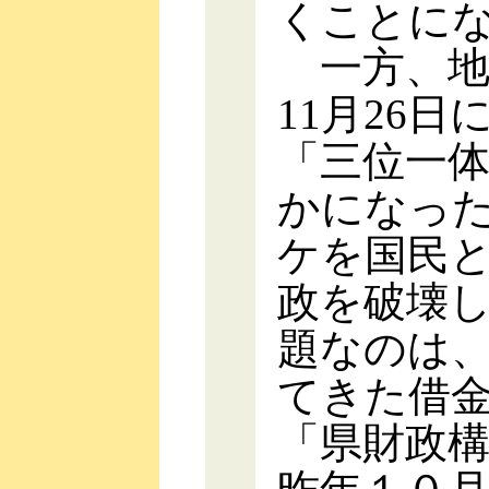
くことに
一方、地
11月26
「三位一
かになっ
ケを国民
政を破壊
題なのは
てきた借
「県財政