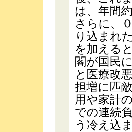
は、年間
さらに、
り込まれ
を加える
閣が国民
と医療改
担増に匹
用や家計
での連続
う冷え込