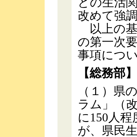
どの生活
改めて強
以上の基
の第一次
事項につ
【総務部
（１）県
ラム」（
に150人
が、県民