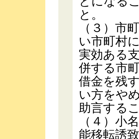
とになる
と。
（３）市
い市町村
実効ある
併する市
借金を残
い方をや
助言する
（４）小
能移転誘