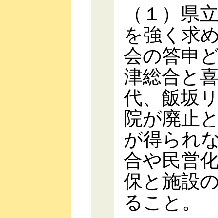
（１）県
を強く求
会の答申
津総合と
代、飯坂
院が廃止
が得られ
合や民営
保と施設
ること。