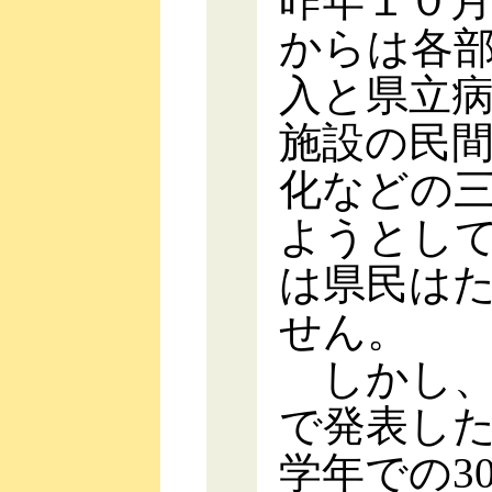
昨年１０
からは各
入と県立
施設の民
化などの
ようとし
は県民は
せん。
しかし、
で発表し
学年での3