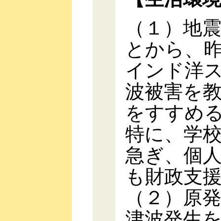
（１）地
とから、
インド洋
波被害を
をすすめ
特に、学
急ぎ、個
も財政支
（２）原
津波発生