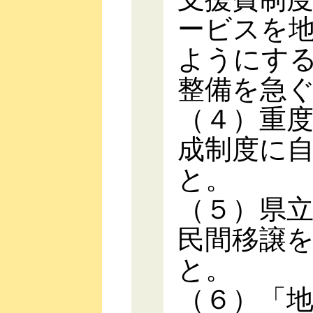
ービスを
ようにす
整備を急
（４）重
成制度に
と。
（５）県
民間移譲
と。
（６）「