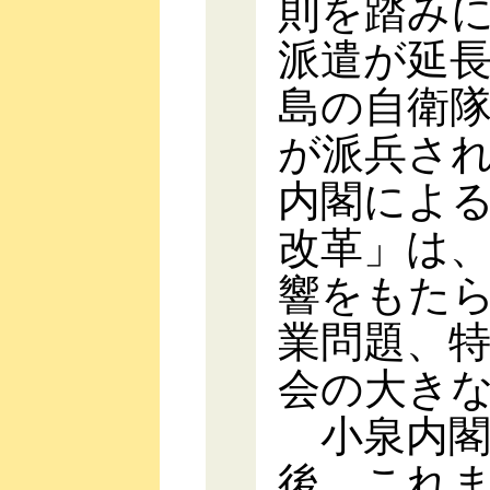
則を踏み
派遣が延
島の自衛
が派兵さ
内閣によ
改革」は
響をもた
業問題、
会の大き
小泉内閣
後、これ