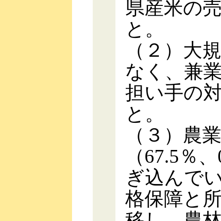
県産米の
と。
（２）大
なく、兼
担い手の
と。
（３）農
（67.5％
ぎ込んで
格保障と
移し、農