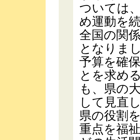
ついては
め運動を
全国の関
となりま
予算を確
とを求め
も、県の
して見直
県の役割
重点を福