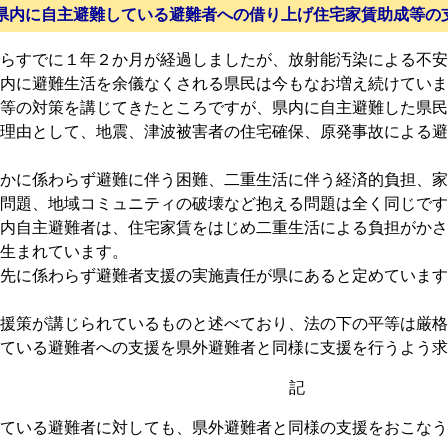
県内に自主避難している避難者への借り上げ住宅家賃助成等の
らすでに１年２か月が経過しましたが、放射能汚染による不安
内に避難生活を余儀なくされる県民は今もなお増え続けていま
等の対策を講じてきたところですが、県内に自主避難した県民
理由として、地震、津波被害者の住宅確保、原発事故による避
かに係わらず避難に伴う困難、二重生活に伴う経済的負担、家
問題、地域コミュニティの破壊など抱える問題は全く同じです
内自主避難者は、住宅家賃をはじめ二重生活による負担がかさ
生まれています。
先に係わらず避難者支援の実施責任が県にあると定めています
援策が講じられているものと述べており、法の下の平等は厳格
ている避難者への支援を県外避難者と同様に支援を行うよう求
記
ている避難者に対しても、県外避難者と同様の支援をおこなう