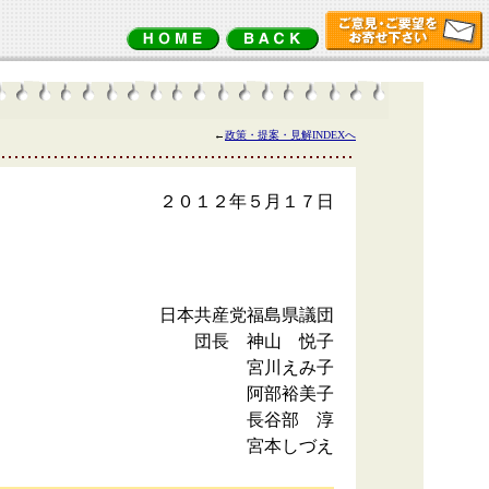
←
政策・提案・見解INDEXへ
２０１２年５月１７日
日本共産党福島県議団
団長 神山 悦子
宮川えみ子
阿部裕美子
長谷部 淳
宮本しづえ