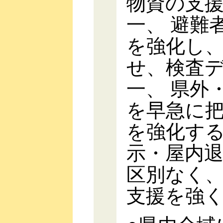
物資の支
一、 避難
を強化し
せ、検査
一、 県外
を早急に
を強化す
示・屋内
区別なく
支援を強