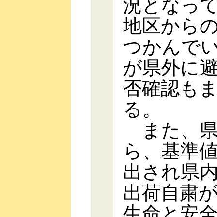
況となっ
地区から
つかんで
が県外に
否確認も
る。
また、県
ら、基準
出され県
出荷自粛
生命と安