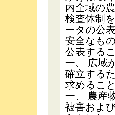
内全域の
検査体制
ータの公
安全なも
公表する
一、 広域
確立する
求めるこ
一、 農産
被害およ