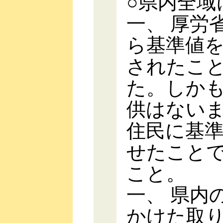
○県内全域
一、 厚労
ら基準値
されたこ
た。しか
供はない
住民に基
せたこと
こと。
一、 県内
かけた取