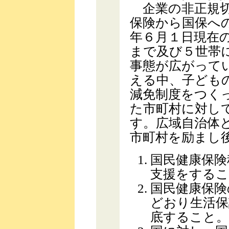
企業の非正規切
保険から国保へ
年６月１日現在
まで及び５世帯
事態が広がって
える中、子ども
減免制度をつく
た市町村に対し
す。広域自治体
市町村を励まし
国民健康保険
支援をするこ
国民健康保険
どおり生活保
底すること。