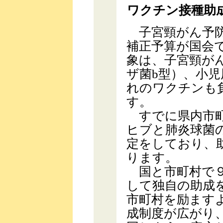
ワクチン接種助
子宮頸がん予防
補正予算が国会
象は、子宮頸がん
ザ菌b型）、小
れのワクチンも
す。
すでに県内市町
ヒブと肺炎球菌
定をしており、
ります。
国と市町村で９
して独自の助成
市町村を励ます
成制度が広がり