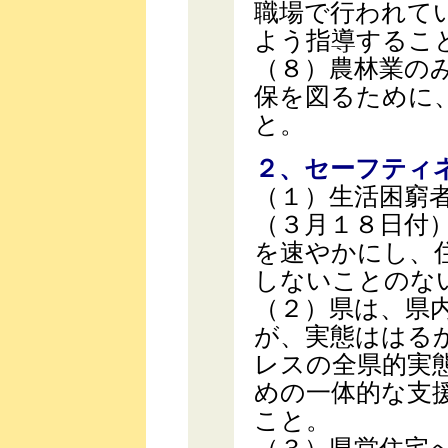
職場で行われて
よう指導するこ
（８）農林業の
保を図るために
と。
２、セーフティ
（１）生活困窮
（３月１８日付
を速やかにし、
しないことのな
（２）県は、県
が、実態ははる
レスの全県的実
めの一体的な支
こと。