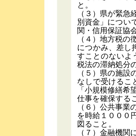
と。
（３）県が緊急
別資金」につい
関・信用保証協
（４）地方税の
につかみ、差し
すことのないよ
税法の滞納処分
（５）県の施設
なしで受けるこ
「小規模修繕希
仕事を確保する
（６）公共事業
を時給１０００
図ること。
（７）金融機関