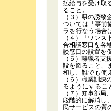
払給与を受け取
ること。
（３）県の誘致
ついては「事前
ラを行なう場合
（４）「ワンス
合相談窓口を各
談窓口の設置を
（５）離職者支
設を図ること。
和し、誰でも使
（６）職業訓練
るようにするこ
（７）知事部局
段階的に解消し
民サービスの質