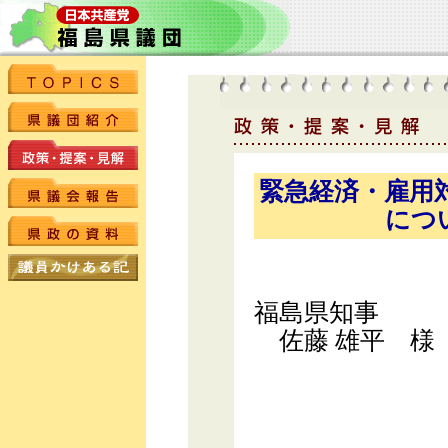
緊急経済・雇用
につ
福島県知事
佐藤 雄平 様