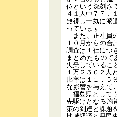
位という深刻さ
４１人中７７．
無視し一気に派
っています。
また、正社員の
１０月からの合
調査は１社につ
まとめたもので
失業しているこ
１万２５０２人
比率は１１．５
な影響を与えて
福島県としても
先駆けとなる施
策の到達と課題
地域経済と県民