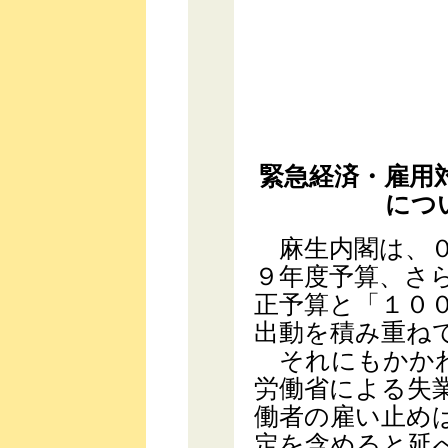
緊急経済・雇用
につ
麻生内閣は、０
９年度予算、さ
正予算と「１０
出動を積み重ね
それにもかかわ
労働省による失
働者の雇い止め
定を含めると延