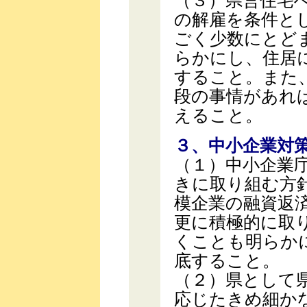
（３）県営住宅
の解雇を条件と
ごく少数にとど
らかにし、住居
すること。また
段の事情があれ
えること。
３、中小企業対
（１）中小企業
きに取り組む方
模企業の融資返
更に積極的に取
くことも明らか
底すること。
（２）県として
応じたきめ細か