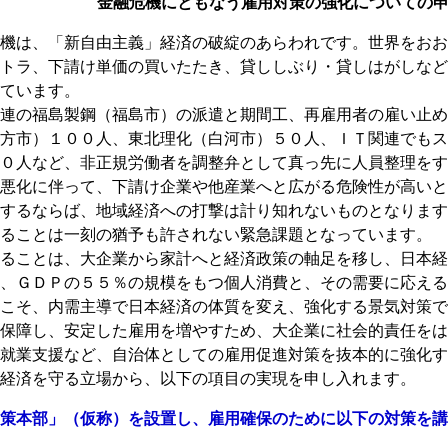
金融危機にともなう雇用対策の強化についての
機は、「新自由主義」経済の破綻のあらわれです。世界をおお
トラ、下請け単価の買いたたき、貸ししぶり・貸しはがしなど
ています。
連の福島製鋼（福島市）の派遣と期間工、再雇用者の雇い止め
方市）１００人、東北理化（白河市）５０人、ＩＴ関連でもス
０人など、非正規労働者を調整弁として真っ先に人員整理をす
悪化に伴って、下請け企業や他産業へと広がる危険性が高いと
するならば、地域経済への打撃は計り知れないものとなります
ることは一刻の猶予も許されない緊急課題となっています。
ることは、大企業から家計へと経済政策の軸足を移し、日本経
、ＧＤＰの５５％の規模をもつ個人消費と、その需要に応える
こそ、内需主導で日本経済の体質を変え、強化する景気対策で
保障し、安定した雇用を増やすため、大企業に社会的責任をは
就業支援など、自治体としての雇用促進対策を抜本的に強化す
経済を守る立場から、以下の項目の実現を申し入れます。
策本部」（仮称）を設置し、雇用確保のために以下の対策を講