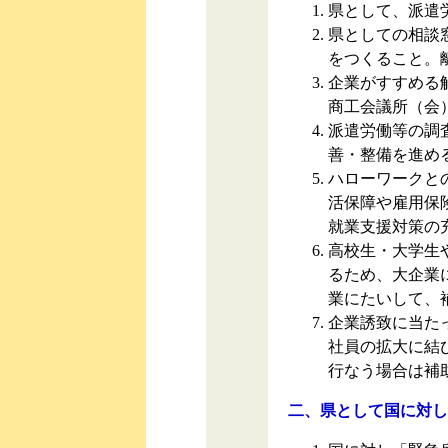
県として、派遣
県としての相談
をつくること。
企業がすすめる
商工会議所（会
派遣労働等の調
善・整備を進め
ハローワークと
活保障や雇用保
就業支援対策の
高校生・大学生
るため、大企業
業にたいして、
企業誘致に当た
社員の拡大に結
行なう場合は補
二、県として国に対し