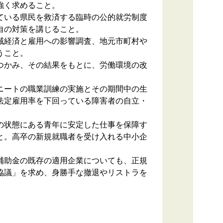
強く求めること。
ている県民を救済する臨時の公的就労制度
自の対策を講じること。
域経済と雇用への影響調査、地元市町村や
うこと。
つかみ、その結果をもとに、労働環境の改
ニートの職業訓練の実施とその期間中の生
法定雇用率を下回っている障害者の自立・
の状態にある青年に安定した仕事を保障す
と。高卒の新規就職者を受け入れる中小企
補助金の既存の適用企業についても、正規
協議」を求め、身勝手な撤退やリストラを