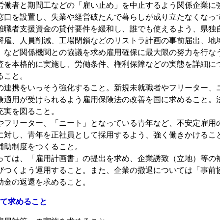
労働者と期間工などの「雇い止め」を中止するよう関係企業に
窓口を設置し、失業や経営破たんで暮らしが成り立たなくなっ
離職者支援資金の貸付要件を緩和し、誰でも使えるよう、県独
解雇、人員削減、工場閉鎖などのリストラ計画の事前届出、地
）など関係機関との協議を求め雇用確保に最大限の努力を行な
査を本格的に実施し、労働条件、権利保障などの実態を詳細に
ること。
の連携をいっそう強化すること。新規未就職者やフリーター、
険適用が受けられるよう雇用保険法の改善を国に求めること。
充実を図ること。
やフリーター、「ニート」となっている青年など、不安定雇用
に対し、青年を正社員として採用するよう、強く働きかけるこ
補助制度をつくること。
っては、「雇用計画書」の提出を求め、企業誘致（立地）等の
びつくよう運用すること。また、企業の撤退については「事前
助金の返還を求めること。
て求めること