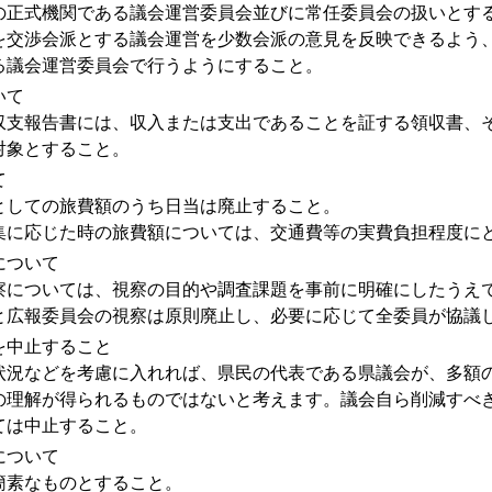
の正式機関である議会運営委員会並びに常任委員会の扱いとす
を交渉会派とする議会運営を少数会派の意見を反映できるよう
る議会運営委員会で行うようにすること。
いて
収支報告書には、収入または支出であることを証する領収書、
対象とすること。
て
としての旅費額のうち日当は廃止すること。
集に応じた時の旅費額については、交通費等の実費負担程度に
について
察については、視察の目的や調査課題を事前に明確にしたうえ
と広報委員会の視察は原則廃止し、必要に応じて全委員が協議
を中止すること
状況などを考慮に入れれば、県民の代表である県議会が、多額
の理解が得られるものではないと考えます。議会自ら削減すべ
ては中止すること。
について
簡素なものとすること。