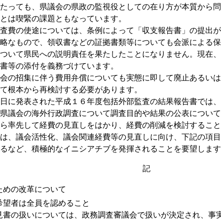
たっても、県議会の県政の監視役としての在り方が本質から問
とは喫緊の課題ともなっています。
査費の使途については、条例によって「収支報告書」の提出が
略なもので、領収書などの証拠書類等についても会派による保
ついて県民への説明責任を果たしたことになりません。現在、
書等の添付を義務づけています。
会の招集に伴う費用弁償についても実態に即して廃止あるいは
て根本から再検討する必要があります。
日に発表された平成１６年度包括外部監査の結果報告書では、
県議会の海外行政調査について調査目的や結果の公表について
ら率先して経費の見直しをはかり、経費の削減を検討すること
は、議会活性化、議会関連経費等の見直しに向け、下記の項目
るなど、積極的なイニシアチブを発揮されることを要望します
記
ための改革について
希望者は全員を認めること
見書の扱いについては、政務調査審議会で扱いが決定され、事