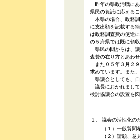
昨年の県政汚職にあ
県民の負託に応えるこ
本県の場合、政務調
に支出額を記載する簡
は政務調査費の使途に
の５府県では既に領収
県民の間からは、議
査費の在り方とあわせ
また０５年３月２９
求めています。また、
県議会としても、自
議長におかれまして
検討協議会の設置を図
１、
議会の活性化の
（１）一般質問
（２）請願、意