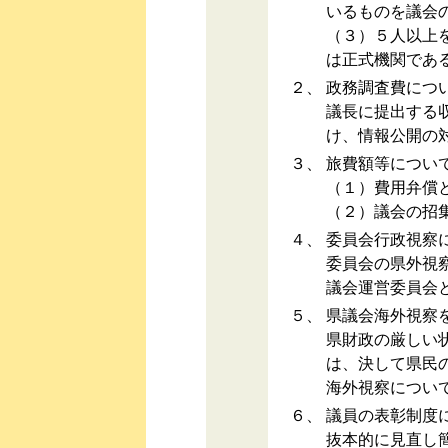
いるものを議会
（３）５人以上
は正式機関であ
２、
政務調査費につ
議長に提出する
け、情報公開の
３、
旅費額等につい
（１）費用弁償
（２）議会の招
４、
委員会行政視察
委員会の県外視
議会運営委員会
５、
県議会海外視察
県財政の厳しい
は、決して県民
海外視察につい
６、
議員の表彰制度
抜本的に見直し