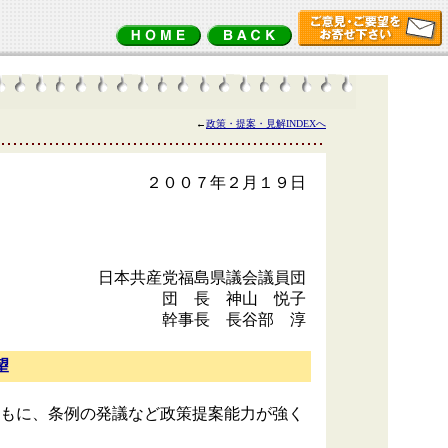
←
政策・提案・見解INDEXへ
年２月１９日
日本共産党福島県議会議員団
団 長 神山 悦子
幹事長 長谷部 淳
望
もに、条例の発議など政策提案能力が強く