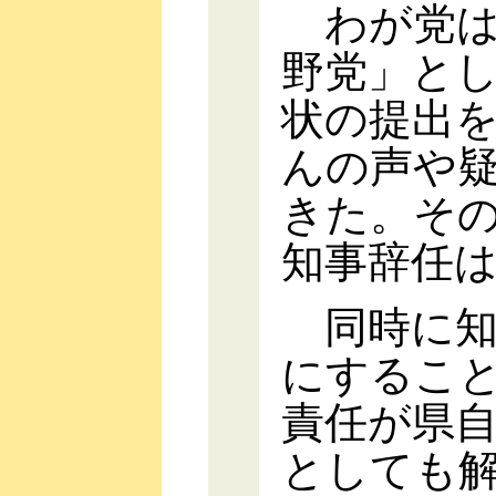
わが党は
野党」と
状の提出
んの声や
きた。そ
知事辞任
同時に知
にするこ
責任が県
としても