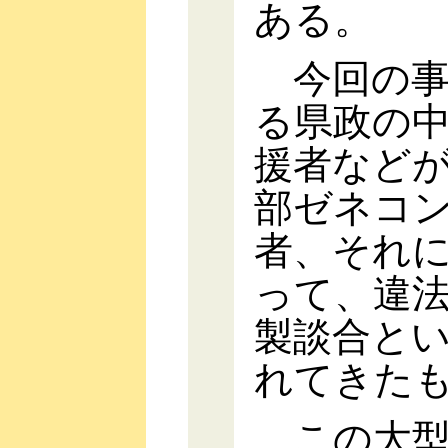
ある。
今回の事
る県政の
援者など
部ゼネコ
者、それ
って、違
製談合と
れてきた
この大型