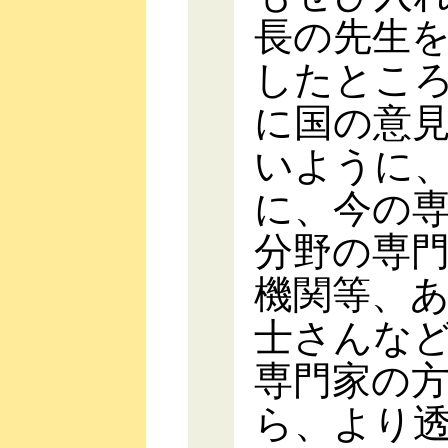
長の先生
したとこ
に国の意
いように
に、今の
分野の専
機関等、
士さんな
専門家の
ら、より