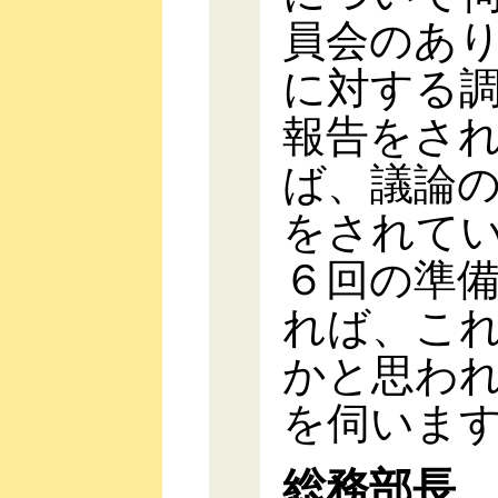
員会のあ
に対する
報告をさ
ば、議論
をされて
６回の準
れば、こ
かと思わ
を伺いま
総務部長