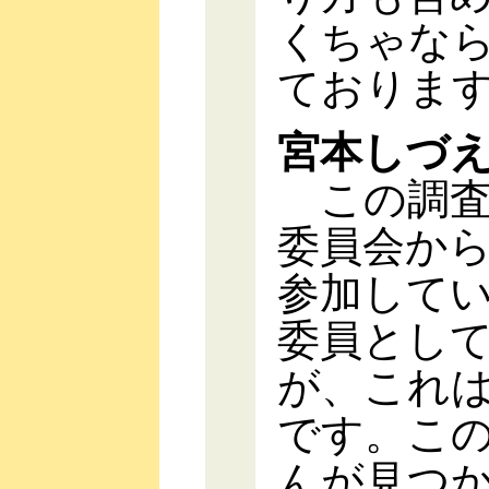
くちゃな
ておりま
宮本しづ
この調査
委員会か
参加して
委員とし
が、これ
です。こ
んが見つ