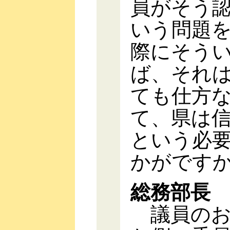
員がそう
いう問題
際にそう
ば、それ
ても仕方
て、県は
という必
かがです
総務部長
議員のお