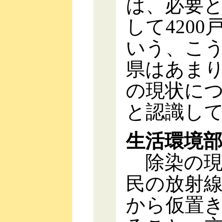
は、必要と
して4200
いう、こ
県はあま
の現状に
と認識し
生活環境
除染の現
民の放射
から仮置