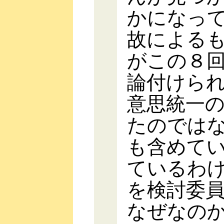
かになっ
故による
がこの８
論付けら
意思統一
たのでは
も含めて
ているわ
を検討委
なぜなの