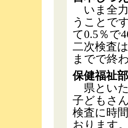
いま全力
うことで
て0.5％で
二次検査
までで終
保健福祉
県といた
子どもさ
検査に時
おります