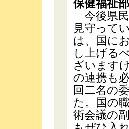
保健福祉
今後県民
見守って
は、国に
し上げる
ざいます
の連携も
回二名の
た。国の
術会議の
もぜひ入