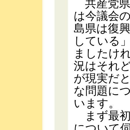
共産党県
は今議会
島県は復
している
ましたけ
況はそれ
が現実だ
な問題に
います。
まず最初
について