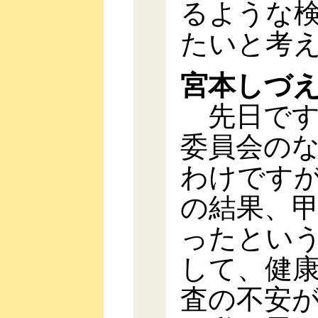
るような
たいと考
宮本しづ
先日です
委員会の
わけです
の結果、
ったとい
して、健
査の不安