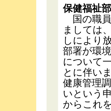
保健福祉
国の職員
ましては
しにより
部署が環
について
とに伴い
健康管理
いという
からこれ