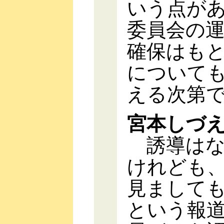
いう点が
委員会の
確保はも
について
える次第
宮本しづ
誘導はな
けれども
見まして
という報