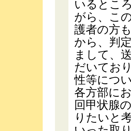
いるとこ
がら、こ
護者の方
から、判
まして、
だいてお
性等につ
各方部に
回甲状腺
りたいと
いった取