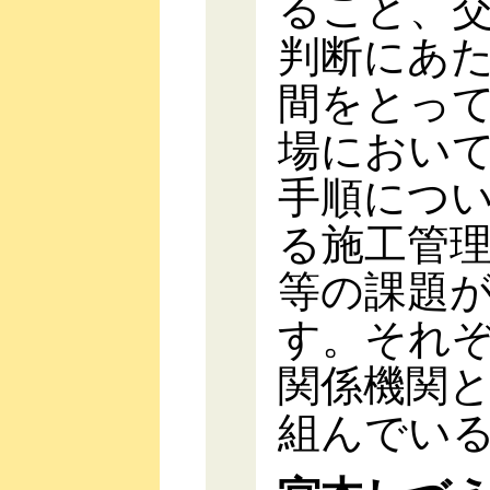
ること、
判断にあ
間をとっ
場におい
手順につ
る施工管
等の課題
す。それ
関係機関
組んでい