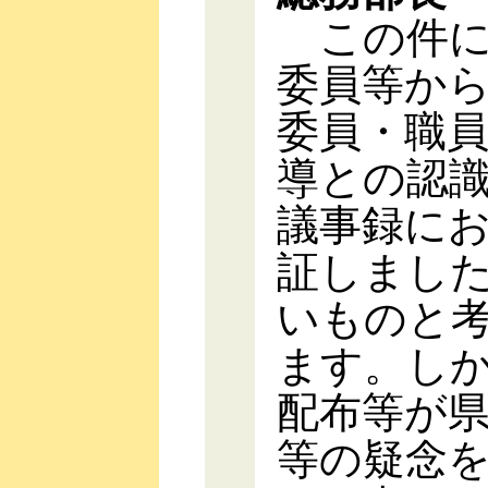
この件に
委員等か
委員・職
導との認
議事録に
証しまし
いものと
ます。し
配布等が
等の疑念