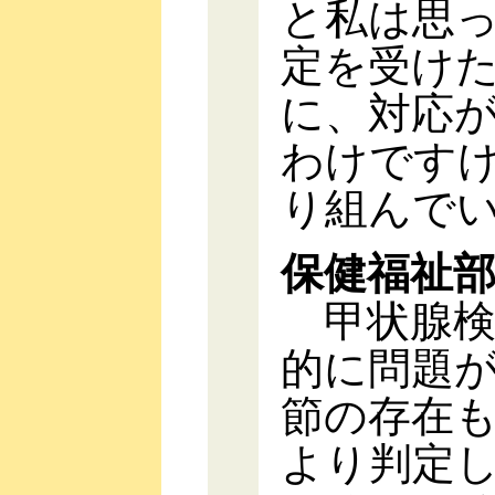
と私は思
定を受け
に、対応
わけです
り組んで
保健福祉
甲状腺検
的に問題
節の存在
より判定