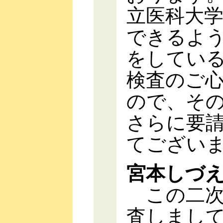
立医科大
できるよ
をしてい
検査のご
ので、そ
さらに要
てござい
宮本しづ
この二次
査しまし