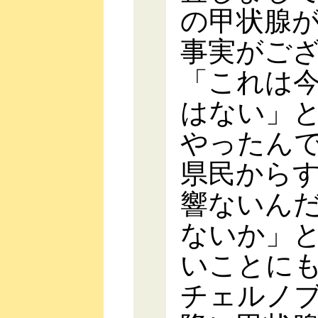
の甲状腺
事実がご
「これは
はない」
やったん
県民から
響ないん
ないか」
いことに
チェルノブ