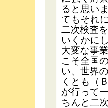
ると思い
てもそれ
二次検査
いくかに
大変な事
こそ全国
い、世界
くとも（
が行って
ちんと二