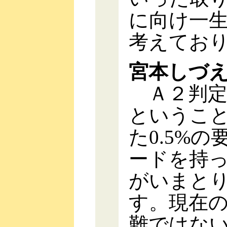
に向け一
考えてお
宮本しづ
Ａ２判定
というこ
た0.5%
ードを持
がいまと
す。現在
難ではな