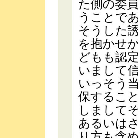
た側の委
うことで
そうした
を抱かせ
どもも認
いまして
いっそう
保するこ
しまして
あるいは
り方も含