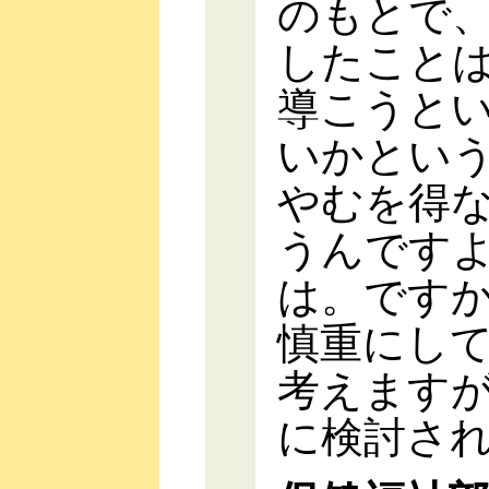
のもとで
したこと
導こうと
いかとい
やむを得
うんです
は。です
慎重にし
考えます
に検討さ