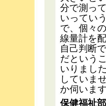
分で測っ
いってい
で、個々
線量計を
自己判断
だという
いりまし
していま
か伺いま
保健福祉