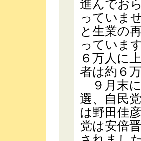
進んでお
っていま
と生業の
っていま
６万人に
者は約６
９月末に
選、自民
は野田佳
党は安倍
されまし