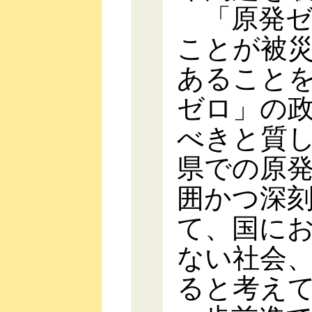
「原発ゼ
ことが被
あること
ゼロ」の
べきと質
県での原
囲かつ深
て、国に
ない社会
ると考え