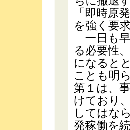
ちに撤退
「即時原
を強く要
一日も早
る必要性
になると
ことも明
第１は、
けており
してはな
発稼働を