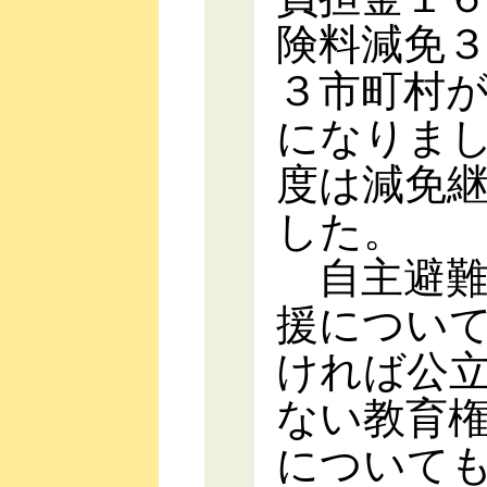
険料減免
３市町村
になりま
度は減免
した。
自主避難
援につい
ければ公
ない教育
について