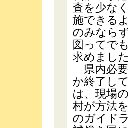
査を少な
施できる
のみなら
図ってで
求めまし
県内必要
か終了し
は、現場
村が方法
のガイド