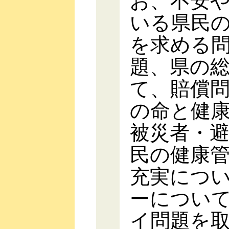
お、不安
いる県民
を求める
題、県の
て、賠償
の命と健
被災者・
民の健康
充実につ
ーについ
イ問題を