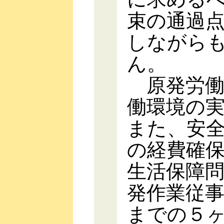
束の通過
しながら
ん。
原発労働
働環境の
また、安
の経費確
生活保障
発作業従
までの５