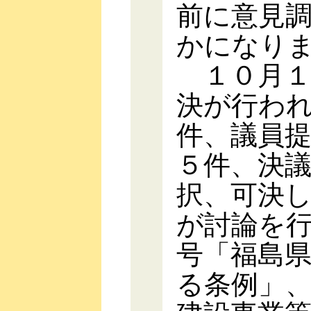
前に意見
かになり
１０月１
決が行わ
件、議員
５件、決
択、可決
が討論を
号「福島
る条例」