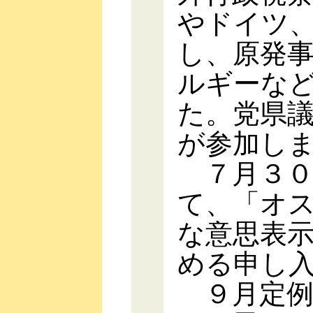
やドイツ
し、原発
ルギーな
た。党県
が参加し
７月３０
て、「オ
な意思表
める申し
９月定例