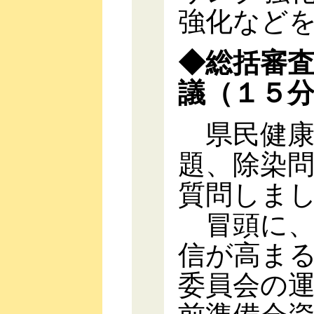
強化など
◆総括審
議（１５
県民健康
題、除染
質問しま
冒頭に、
信が高ま
委員会の