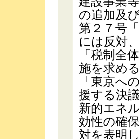
建設事業
の追加及
第２７号
には反対
「税制全
施を求め
「東京へ
援する決
新的エネ
効性の確
対を表明