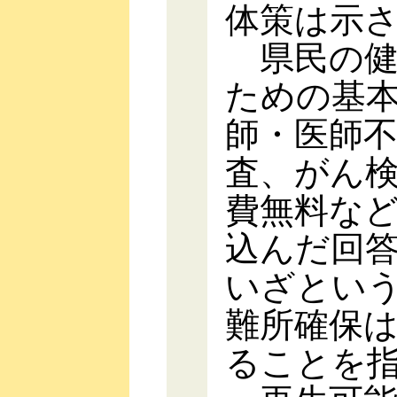
体策は示
県民の健
ための基
師・医師
査、がん
費無料な
込んだ回
いざとい
難所確保
ることを