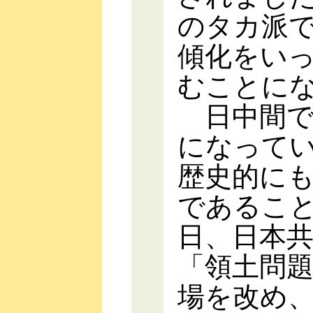
のタカ派
傾化をい
むことに
日中間で
になって
歴史的に
であるこ
日、日本
「領土問
場を改め