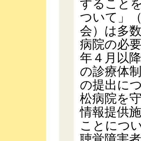
すること
ついて」
会）は多
病院の必
年４月以
の診療体
の提出に
松病院を
情報提供
ことにつ
聴覚障害