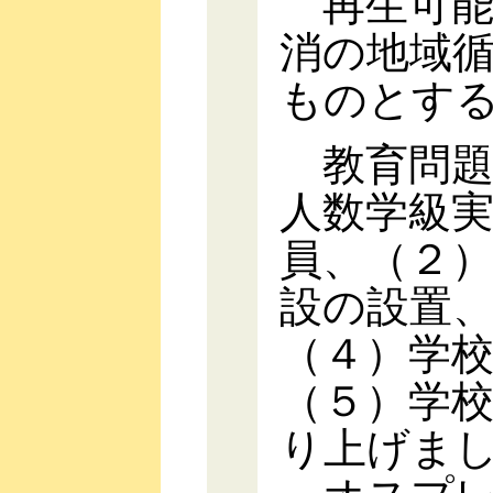
再生可能
消の地域
ものとす
教育問題
人数学級
員、（２
設の設置
（４）学
（５）学
り上げま