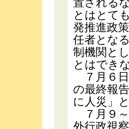
置される
とはとて
発推進政
任者とな
制機関と
とはでき
７月６日
の最終報
に人災」
７月９～
外行政視