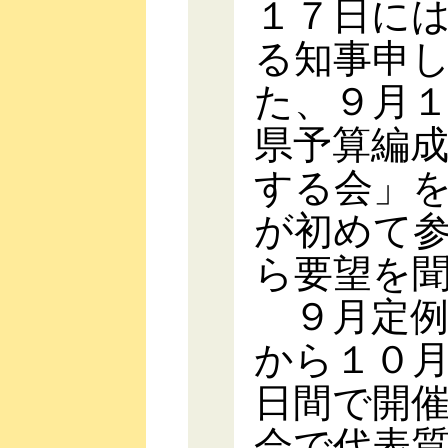
１７日に
る知事申
た、９月
県予算編
する会」
が初めて
ら要望を
９月定例
から１０
日間で開
会で代表