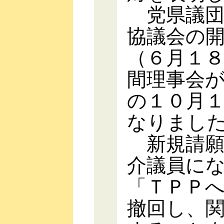
党県議団
協議会の
（６月１
間理事会
の１０月
なりまし
新規請願
介議員に
「ＴＰＰ
撤回し、