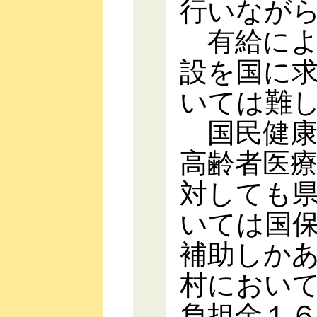
行いなが
有給によ
設を国に
いては難
国民健康
高齢者医
対しても
いては国
補助しか
村におい
負担金１