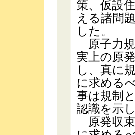
策、仮設
える諸問
した。
原子力規
実上の原
し、真に
に求める
事は規制
認識を示
原発収束
に求める