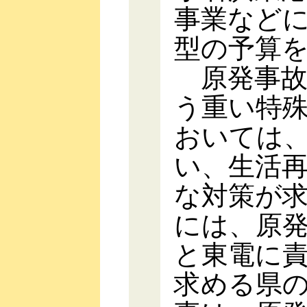
事業など
型の予算
原発事故
う重い特
おいては
い、生活
な対策が
には、原
と東電に
求める県