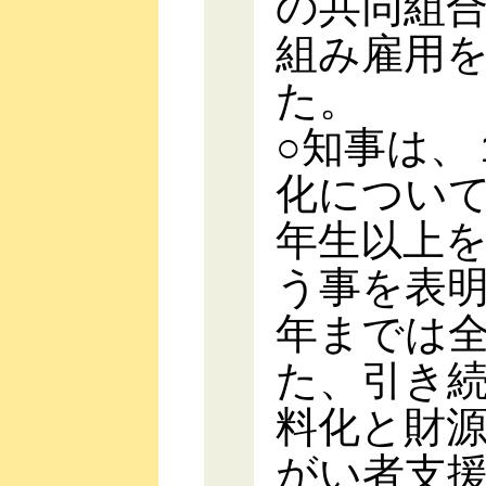
の共同組
組み雇用
た。
○知事は、
化につい
年生以上
う事を表
年までは
た、引き
料化と財
がい者支