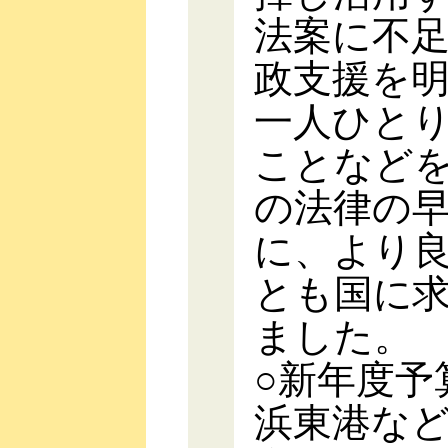
法案に不
政支援を
一人ひと
ことなど
の法律の
に、より
とも国に
ました。
○新年度予
浜東港な