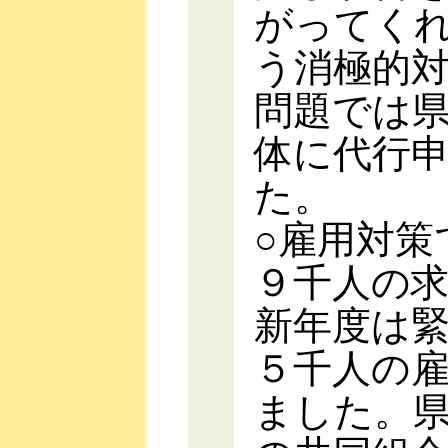
がってく
う消極的
問題では
体に代行
た。
○雇用対策
９千人の
新年度は
５千人の
ました。