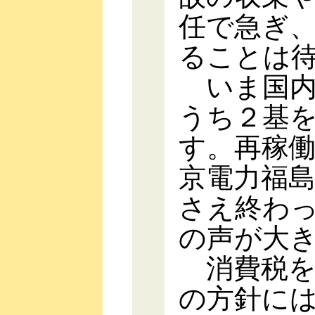
任で急ぎ
ることは
いま国内
うち２基
す。再稼
京電力福
さえ終わ
の声が大
消費税を
の方針に