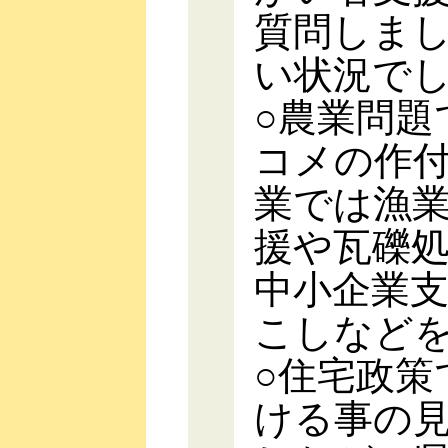
質問しま
い状況で
○農業問題
コメの作
業では漁
援や瓦礫
中小企業
こしなど
○住宅政策
ける事の