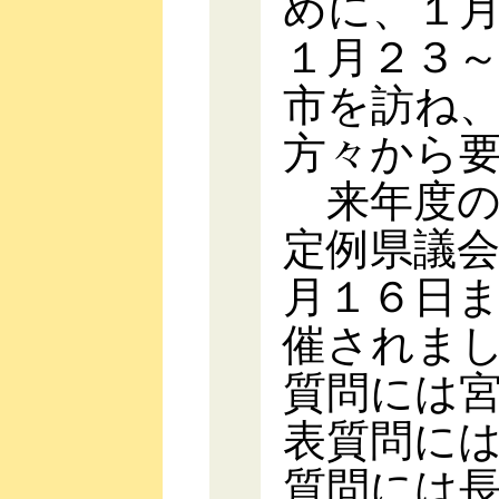
めに、１
１月２３
市を訪ね
方々から
来年度の
定例県議
月１６日
催されま
質問には
表質問に
質問には