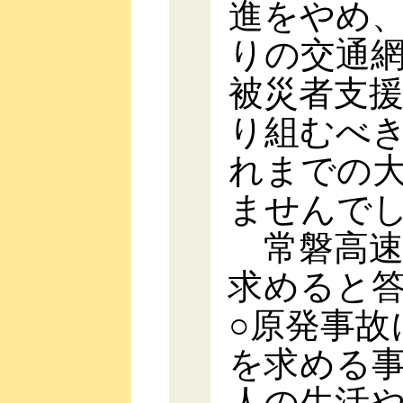
進をやめ
りの交通
被災者支
り組むべ
れまでの
ませんで
常磐高速
求めると
○原発事故
を求める
人の生活