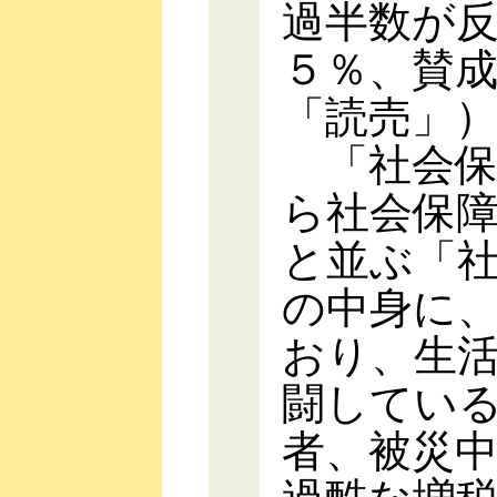
過半数が
５％、賛
「読売」
「社会保
ら社会保
と並ぶ「
の中身に
おり、生
闘してい
者、被災