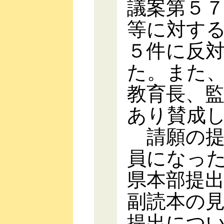
議案第５
等に対す
５件に反
た。また
教育長、
あり賛成
請願の提
員になっ
県本部提
副読本の
提出につ