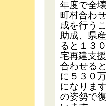
年度で全
町村合わ
成を行う
助成、県
ると１３
宅再建支
合わせる
に５３０
になりま
の姿勢で