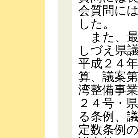
会質問に
した。
また、最
しづえ県
平成２４
算、議案
湾整備事
２４号・
る条例、
定数条例