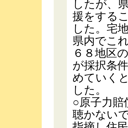
したが、
援をする
した。宅
県内でこ
６８地区
が採択条
めていく
した。
○原子力賠
聴かない
指摘し住