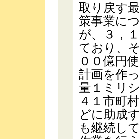
取り戻す
策事業に
が、３，
ており、
００億円
計画を作
量１ミリ
４１市町
どに助成
も継続し