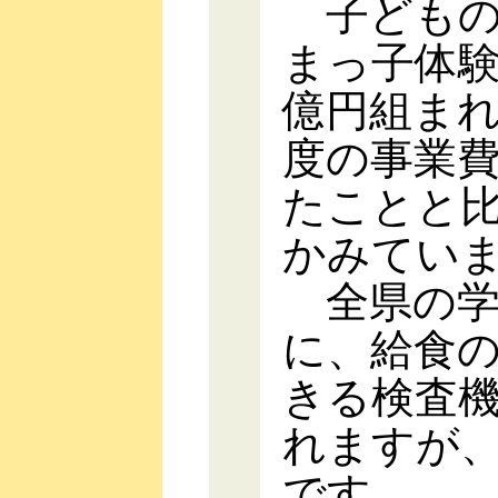
子どもの
まっ子体
億円組ま
度の事業
たことと
かみてい
全県の学
に、給食
きる検査
れますが
です。