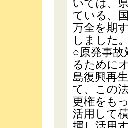
いては、
ている、
万全を期
しました
○原発事故
るために
島復興再
て、この
更権をも
活用して
揮し活用