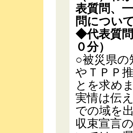
表質問、
問につい
◆代表質
０分）
○被災県の
やＴＰＰ
とを求め
実情は伝
での域を
収束宣言