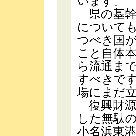
います。
県の基幹
について
つべき国
こと自体
ら流通ま
すべきで
場にまだ
復興財源
した無駄
小名浜東