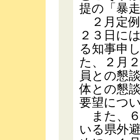
提の「暴
２月定例
２３日に
る知事申
た、２月
員との懇
体との懇
要望につ
また、６
いる県外