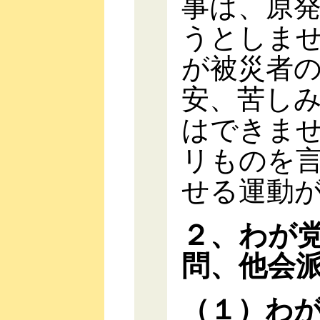
事は、原
うとしま
が被災者
安、苦し
はできま
リものを
せる運動
２、わが
問、他会
（１）わ