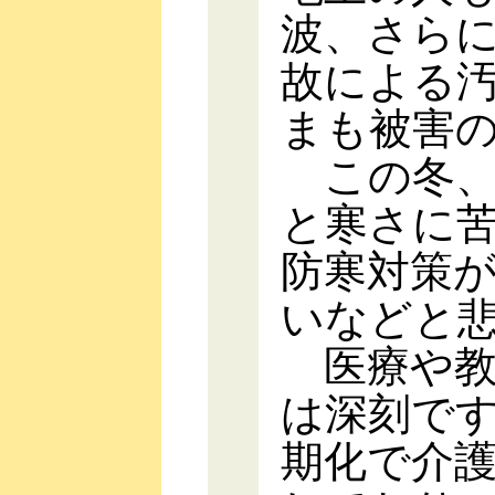
波、さら
故による
まも被害
この冬、
と寒さに
防寒対策
いなどと
医療や教
は深刻で
期化で介