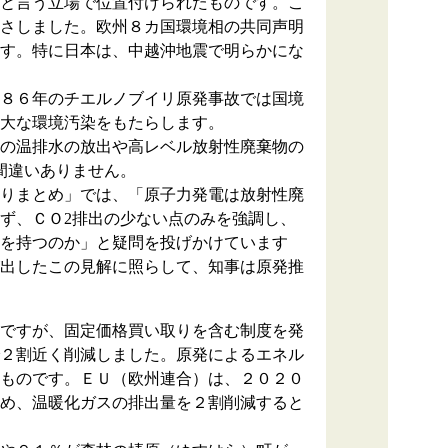
と言う立場で位置付けられたものです。こ
さしました。欧州８カ国環境相の共同声明
す。特に日本は、中越沖地震で明らかにな
８６年のチエルノブイリ原発事故では国境
大な環境汚染をもたらします。
の温排水の放出や高レベル放射性廃棄物の
間違いありません。
りまとめ」では、「原子力発電は放射性廃
ず、ＣＯ2排出の少ない点のみを強調し、
を持つのか」と疑問を投げかけています
出したこの見解に照らして、知事は原発推
ですが、固定価格買い取りを含む制度を発
２割近く削減しました。原発によるエネル
ものです。ＥＵ（欧州連合）は、２０２０
め、温暖化ガスの排出量を２割削減すると