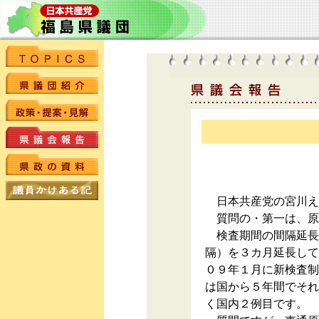
日本共産党の宮川え
質問の・第一は、原
検査期間の間隔延長
隔）を３カ月延長して
０９年１月に新検査制
は国から５年間でそれ
く国内２例目です。