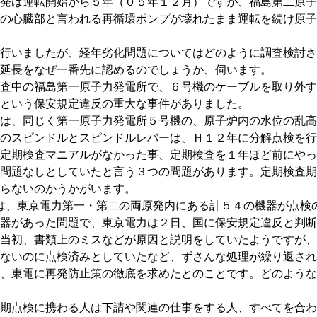
発は運転開始から５年（０５年１２月）ですが、福島第二原子
の心臓部と言われる再循環ポンプが壊れたまま運転を続け原子
行いましたが、経年劣化問題についてはどのように調査検討さ
延長をなぜ一番先に認めるのでしょうか、伺います。
査中の福島第一原子力発電所で、６号機のケーブルを取り外す
という保安規定違反の重大な事件がありました。
は、同じく第一原子力発電所５号機の、原子炉内の水位の乱高
のスピンドルとスピンドルレバーは、Ｈ１２年に分解点検を行
定期検査マニアルがなかった事、定期検査を１年ほど前にやっ
問題なしとしていたと言う３つの問題があります。定期検査期
らないのかうかがいます。
、東京電力第一・第二の両原発内にある計５４の機器が点検の
器があった問題で、東京電力は２日、国に保安規定違反と判断
当初、書類上のミスなどが原因と説明をしていたようですが、
ないのに点検済みとしていたなど、ずさんな処理が繰り返され
、東電に再発防止策の徹底を求めたとのことです。どのような
期点検に携わる人は下請や関連の仕事をする人、すべてを合わ