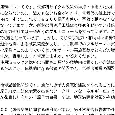
運転についてです。核燃料サイクル政策の維持・推進のために
にならないのに、途方もないお金がかかり、電気代の値上げで
ゅは、すでにこれまで９２００億円も使い、事故で動かなくなっ
なっています。六か所村の再処理工場は今後40年動かすと後
の電力会社では一番多くのプルトニュームを持っています。こ
で実施となっています。しかし、同じ東京電力・柏崎刈羽原発
越沖地震による被災問題があり、ここ数年でのプルサーマル実
の原発はこのままでいくとプルサーマル実施基数がどんどん増
すか。否定しますか肯定しますか、お答えください。
使用済モックス燃料は当面福島原発の敷地内に置くしか方法は
るためにも、危機的になる保管の問題でも、労働者被曝の問題
地球温暖化問題です。新たな原子力発電所建設をやめることに
原子力が二酸化炭素を出さない「クリーンなエネルギーだ」と
が発表した今年の「原子力白書」では、地球温暖化対策の有効
ＣＣ（気候変動に関する政府間パネル）第４次統合報告書で評