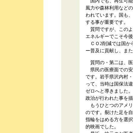
国内でも、再生可能
風力や森林利用などの
われています。国も、
する事が重要です。
質問ですが、このよ
エネルギーでこそ今後
ＣＯ2削減では国か
ー普及に貢献し、また
質問の・第二は、医
県民の医療面での安
です。岩手県沢内村・
って、当時は国保法違
ゼロへと導きました。
政治が行われた事を描
もうひとつのアメリ
のです。裂けた足を自
指輪をはめる方を選択
的映画でした。