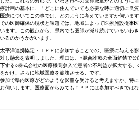
した。これらの対応で、いわき市への医師派遣がどのように前
療計画の基本に、「どこに住んでいても必要な時に適切に良質
医療についてこの事では、どのように考えていますか伺います
での医師確保の現状と課題では、地域によって医療施設従事医
います。この観点から、県内でも医師が減り続けているいわき
いるのかうかがいます。
太平洋連携協定・ＴＰＰに参加することでの、医療に与える影
対し懸念を表明しました。理由は、○混合診療の全面解禁で公
下する○株式会社の医療機関参入で患者の不利益が拡大する、
をかけ、さらに地域医療を崩壊させる、です。
参加で県内医療がどのような影響を受けると考えますか、特に
お伺いします。医療面からみてもＴＰＰには参加すべきではな