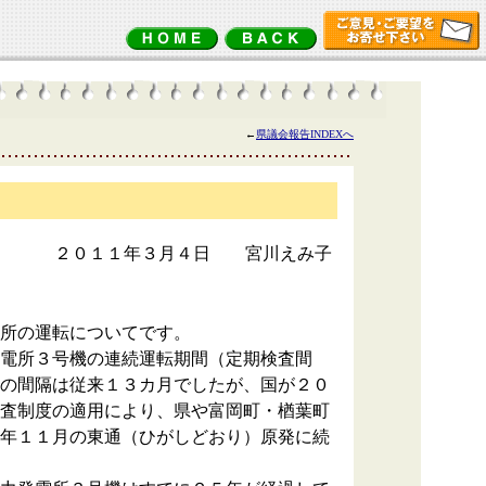
←
県議会報告INDEXへ
２０１１年３月４日 宮川えみ子
所の運転についてです。
電所３号機の連続運転期間（定期検査間
の間隔は従来１３カ月でしたが、国が２０
査制度の適用により、県や富岡町・楢葉町
年１１月の東通（ひがしどおり）原発に続