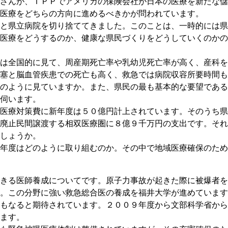
さんが、ＴＰＰでアメリカの保険会社が日本の医療を新たな儲
医療をどちらの方向に進めるべきかが問われています。
と県立病院を切り捨ててきました。このことは、一時的には県
医療をどうするのか、健康な県民づくりをどうしていくのかの
は全国的に見て、周産期死亡率や乳幼児死亡率が高く、産科を
塞と脳血管疾患での死亡も高く、救急では病院収容所要時間も
のように見ていますか。また、県民の最も基本的な要望である
伺います。
医療対策費に新年度は５０億円計上されています。そのうち県
廃止民間譲渡する相双医療圏に８億９千万円の支出です。それ
しょうか。
年度はどのように取り組むのか。その中で地域医療確保のため
きる医師養成についてです。原子力事故が起きた際に被爆者を
。この分野に強い救急総合医の養成を福井大学が進めています
もなると期待されています。２００９年度から文部科学省から
ます。