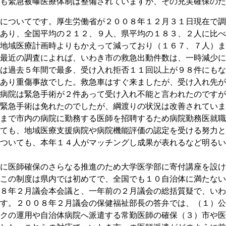
も緊急被曝医療体制は整備されていますが、その充実確保のた
についてです。厚生労働省が２００８年１２月３１日現在で調
あり、全国平均の２１２、９人、県平均の１８３、２人に比べ
地域医療計画時よりもかえって減っており（１６７、７人）ま
最近の調査によれば、いわき市の救急出動件数は、一時減少に
は過去５年間で最多、受け入れ拒否１１回以上が９８件にもな
あり重傷事故でした。救急車はすぐ来ましたが、受け入れ先が
病院は緊急手術が２件あって受け入れ不能と言われたのですが
緊急手術は免れたのでしたが、綱渡りの状況は改善されていま
まで市内の病院に勤務する医師を招聘するため病院勤務医就職
ても、地域医療支援病院や病院機能評価の認定を受ける努力と
ついても、本年１４人がマッチングし成果が表れるなど明るい
に医師確保のさらなる推進のため大学医学部に寄付講座を設け
この制度は県内では初めてで、全国でも１０自治体に満たない
８年２月議会本会議と、一年前の２月議会の総括質疑で、いわ
す。２００８年２月議会の保健福祉部長の答弁では、（１）公
クの運用や自治体病院へ派遣する常勤医師の確保（３）市や医