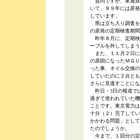
質問ですが、東通原
いて、８９年には原発
しています。
県は立ち入り調査を
の原発の定期検査期間
昨年８月に、定期検
ーブルを外してしまう
また、１１月２日に
の原因になったＭＧＵ
った事、オイル交換の
していたのに２台とも
さらに見逃すことにな
昨日・3日の報道では
過ぎて使われていた機
ことです。東京電力は
十分（２）完了してい
かかわる問題」として
たのでしょうか。
今まで、１回分の定