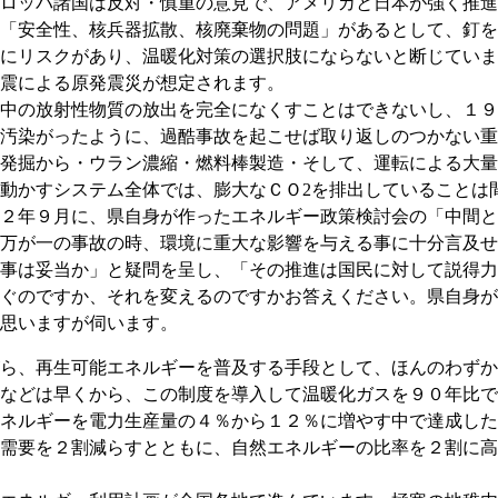
ロッパ諸国は反対・慎重の意見で、アメリカと日本が強く推進
「安全性、核兵器拡散、核廃棄物の問題」があるとして、釘を
にリスクがあり、温暖化対策の選択肢にならないと断じていま
震による原発震災が想定されます。
中の放射性物質の放出を完全になくすことはできないし、１９
汚染がったように、過酷事故を起こせば取り返しのつかない重
発掘から・ウラン濃縮・燃料棒製造・そして、運転による大量
動かすシステム全体では、膨大なＣＯ2を排出していることは
２年９月に、県自身が作ったエネルギー政策検討会の「中間と
万が一の事故の時、環境に重大な影響を与える事に十分言及せ
事は妥当か」と疑問を呈し、「その推進は国民に対して説得力
ぐのですか、それを変えるのですかお答えください。県自身が
思いますが伺います。
ら、再生可能エネルギーを普及する手段として、ほんのわずか
などは早くから、この制度を導入して温暖化ガスを９０年比で
ネルギーを電力生産量の４％から１２％に増やす中で達成した
需要を２割減らすとともに、自然エネルギーの比率を２割に高