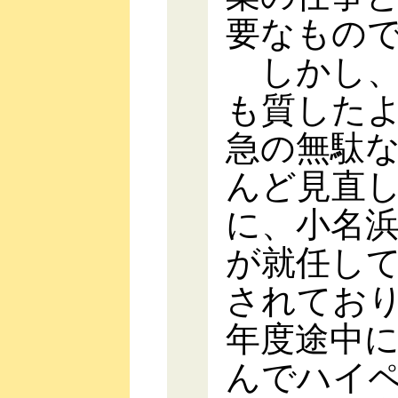
要なもの
しかし、
も質した
急の無駄
んど見直
に、小名
が就任し
されてお
年度途中
んでハイ