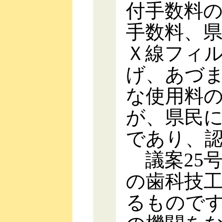
付手数料
手数料、
Ｘ線フィ
げ、あづ
な使用料
が、県民
であり、
議案25
の歯科技
るもので