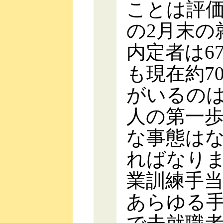
ことは評
の2月末の
内定者は6
も現在約7
がいるの
人の第一
な事態は
ればなり
業訓練手
あらゆる