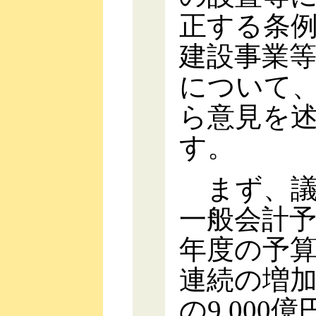
正する条例
建設事業
について、
ら意見を
す。
まず、議案
一般会計
年度の予算規
連続の増加
の9,00