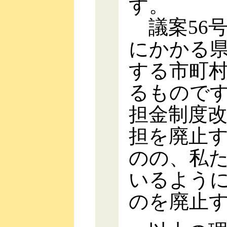
す。
議案56
にかかる
する市町
るもので
担金制度
担を廃止
のの、私
いるよう
のを廃止