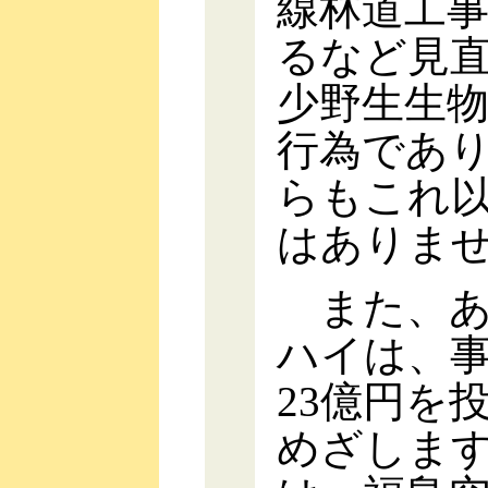
線林道工
るなど見
少野生生
行為であ
らもこれ
はありま
また、あ
ハイは、事
23億円を
めざしま