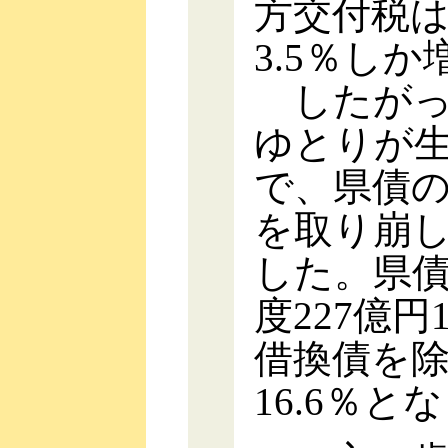
方交付税は
3.5％し
したがっ
ゆとりが
で、県債の
を取り崩
した。県
度227億円
借換債を
16.6％と