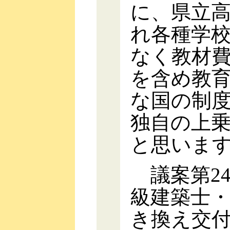
に、県立
れ各種学
なく教材
を含め教
な国の制
独自の上
と思いま
議案第24
級建築士
き換え交