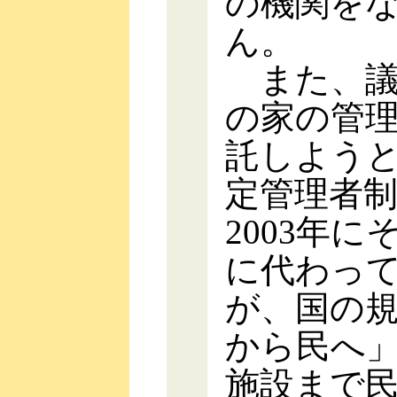
の機関を
ん。
また、議
の家の管
託しよう
定管理者
2003年
に代わっ
が、国の
から民へ
施設まで