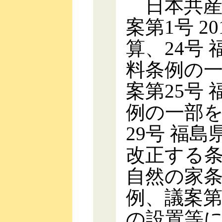
日本共産
案第1号 
算、24号
料条例の
案第25号
例の一部
29号 福
改正する条
自然の家
例、議案第
の設置等