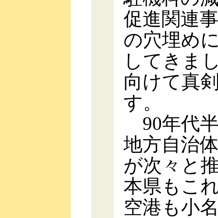
促進関連
の穴埋め
してきま
向けて真
す。
90年代
地方自治
が次々と
本県もこ
空港も小