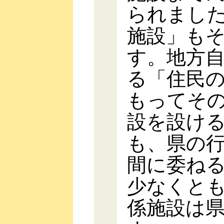
られまし
施設」も
す。地方
る「住民
もってそ
設を設け
も、県の
間に委ね
少なくと
係施設は