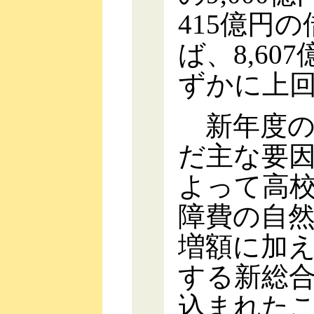
415億円
ば、8,60
ずかに上
新年度の
だ主な要
よって高
障費の自
増額に加
する新総
込まれた