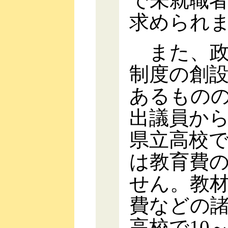
で未就職
求められ
また、政
制度の創
あるもの
出議員か
県立高校
は教育費
せん。教
費などの
高校で10