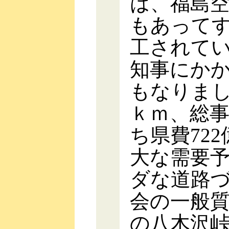
は、福島
もあってす
工されて
知事にか
もなりまし
ｋｍ、総事
ち県費72
大な需要
ダな道路
会の一般
の八木沢