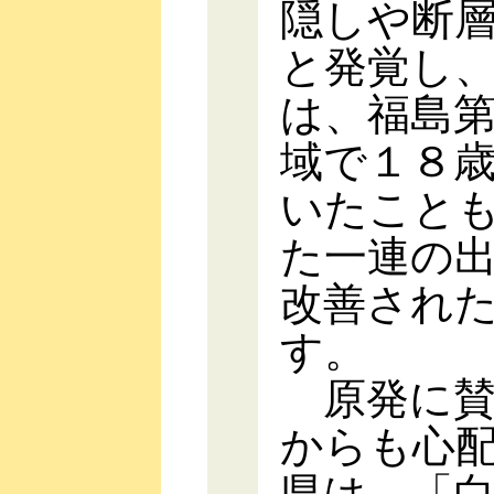
隠しや断
と発覚し
は、福島
域で１８
いたこと
た一連の
改善され
す。
原発に賛
からも心
県は、「