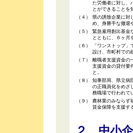
た労働者に対し、
とができることを
（４）
県の誘致企業に対
め、身勝手な撤退
（５）
緊急雇用創出基金
とともに、６ヶ月
（６）
「ワンストップ」
設け、市町村での
（７）
離職者支援資金の
支援資金の貸付要
と。
（８）
知事部局、県立病
の正職員化をめざ
務職場で行われて
（９）
農林業のみならず
賃金保障を支援す
２、中小