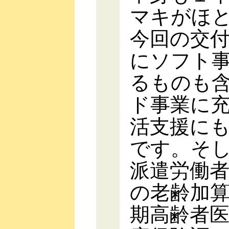
マキがほ
今回の交
にソフト
るものも
ド事業に
活支援に
です。そ
派遣労働
の老齢加
期高齢者