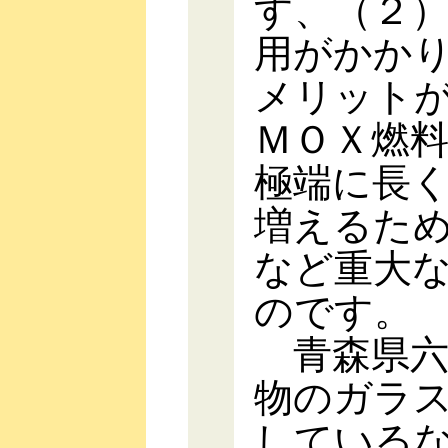
す、（２
用がかか
メリット
ＭＯＸ燃
極端に長
増えるた
など重大
のです。
青森県六
物のガラ
している