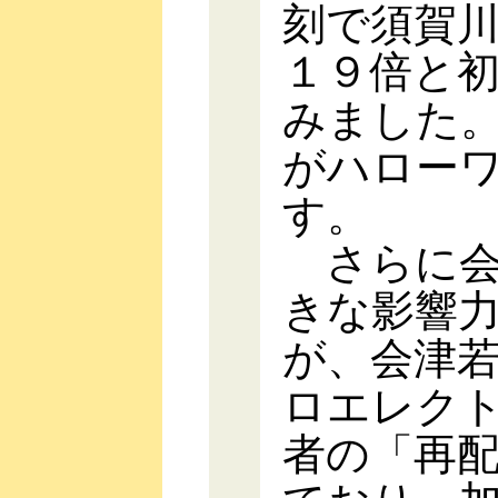
刻で須賀
１９倍と
みました
がハロー
す。
さらに会
きな影響
が、会津
ロエレク
者の「再