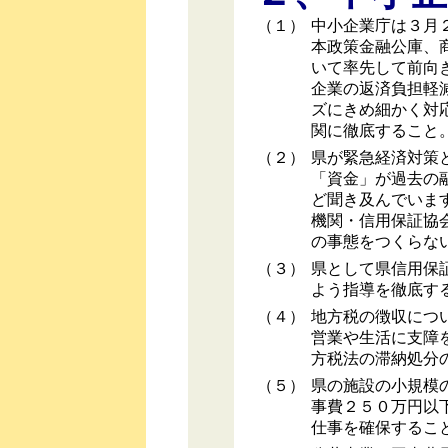
（１）
中小企業庁は３月
本政策金融公庫、
いて率先して前向
企業の返済負担軽
ズにきめ細かく対
関に徹底すること
（２）
県が緊急経済対策
「資金」が過去の
ど聞き及んでいま
機関・信用保証協
の事態をつくらな
（３）
県として県信用保
よう指導を徹底す
（４）
地方税の徴収につ
営業や生活に支障
方税法の滞納処分
（５）
県の施設の小規模
事費２５０万円以
仕事を確保するこ