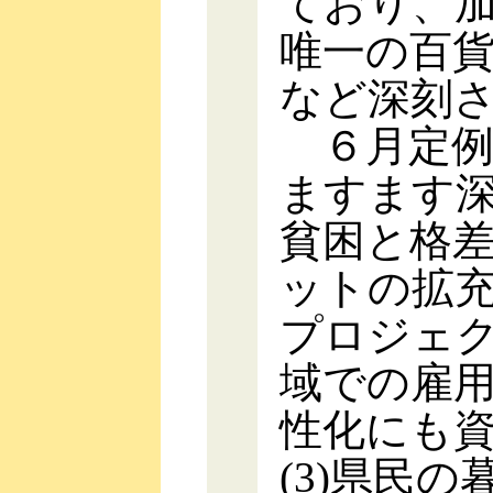
ており、
唯一の百
など深刻
６月定例
ますます
貧困と格
ットの拡充
プロジェク
域での雇
性化にも
(3)県民