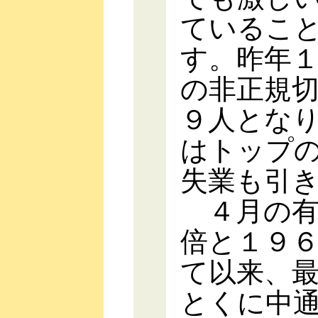
ているこ
す。昨年
の非正規
９人とな
はトップ
失業も引
４月の有
倍と１９
て以来、
とくに中