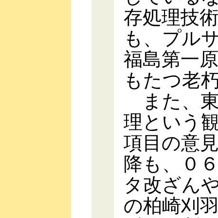
存処理技
も、プル
福島第一
もたつ老
また、東
理という
項目の意
降も、０
タ改ざん
の柏崎刈