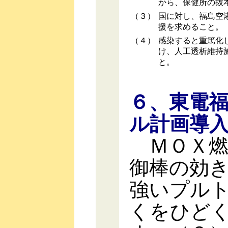
から、保健所の抜
（３）
国に対し、福島空
援を求めること。
（４）
感染すると重篤化
け、人工透析維持
と。
６、東電
ル計画導
ＭＯＸ燃
御棒の効
強いプル
くをひど