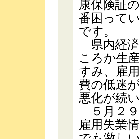
康保険証
番困って
です。
県内経済
ころか生
すみ、雇
費の低迷
悪化が続
５月２９
雇用失業
でも激し