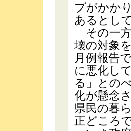
プがかか
あるとし
その一方
壊の対象
月例報告
に悪化し
る」との
化が懸念
県民の暮
正どころ