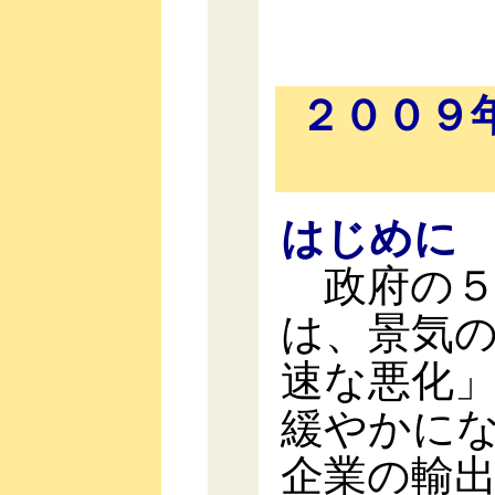
２００９
はじめに
政府の５
は、景気
速な悪化
緩やかに
企業の輸