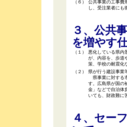
（６）
公共事業の工事費
し、受注業者にも
３、公共
を増やす
（１）
悪化している県内
が、内容を、歩道
策、学校の耐震化
（２）
県が行う建設事業
県事業に対する市
す。広島県が国の
金」などで自治体
いても、財政難に
４、セー