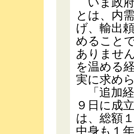
いま政府
とは、内
げ、輸出
めること
ありませ
を温める
実に求め
「追加経
９日に成
は、総額
中身も１