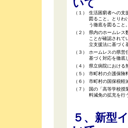
いて
（１）
生活困窮者への支
図ること。とりわ
う徹底を図ること
（２）
県内のホームレス
ことが確認されて
立支援法に基づく
（３）
ホームレスの県営
基づく対応を徹底
（４）
県立病院における
（５）
市町村の介護保険
（６）
市町村の国保税軽
（７）
国の「高等学校授
料減免の拡充を行
５、新型