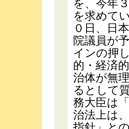
を、今年
を求めて
０日、日
院議員が
インの押
的・経済
治体が無
るとして
務大臣は
治法上は
指針」と