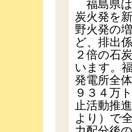
福島県は
炭火発を
野火発の
ど、排出
２倍の石
います。
発電所全
９３４万
止活動推
より）で
力配分後