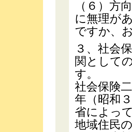
（６）方
に無理が
ですか、
３、社会
関として
す。
社会保険
年（昭和
省によっ
地域住民