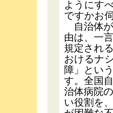
ようにす
ですかお
自治体が
由は、一言
規定され
おけるナ
障」とい
す。全国
治体病院
い役割を