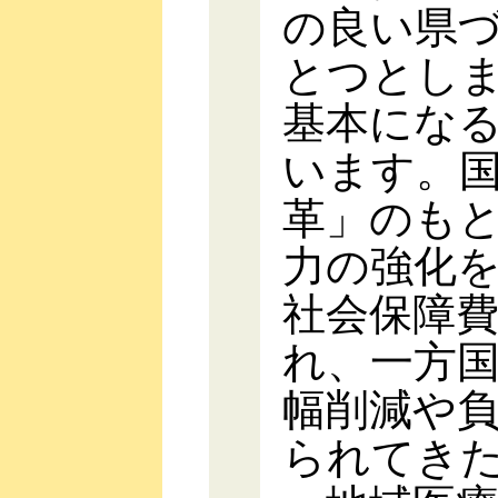
の良い県
とつとし
基本にな
います。
革」のも
力の強化
社会保障
れ、一方
幅削減や
られてき