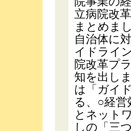
院事業の
立病院改
まとめま
自治体に
イドライ
院改革プ
知を出し
は「ガイ
る、○経営
とネットワ
しの「三