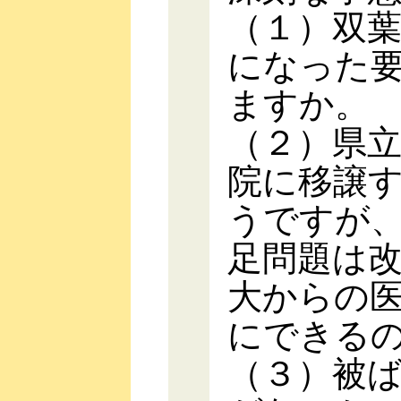
（１）双
になった
ますか。
（２）県
院に移譲
うですが
足問題は
大からの
にできる
（３）被