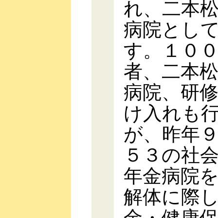
れ、二本
病院とし
す。１０
者、二本
病院、研
け入れも
が、昨年
５３の社
年金病院
解体に際
金・健康