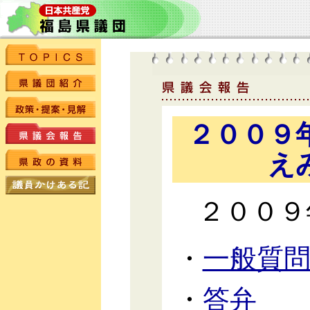
２００９
え
２００９
・
一般質
・
答弁