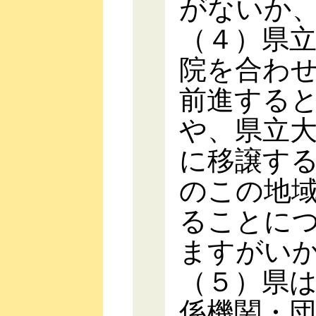
がないか
（４）県
院を合わ
前進する
や、県立
に移譲す
のこの地
ることに
ますがい
（５）県
係機関・