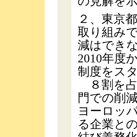
の見解を
２、東京
取り組み
減はでき
2010年
制度をス
８割を占
門での削
ヨーロッ
る企業と