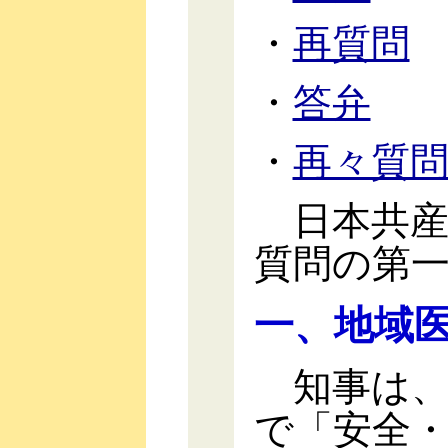
・
再質問
・
答弁
・
再々質
日本共産
質問の第
一、地域
知事は、
で「安全