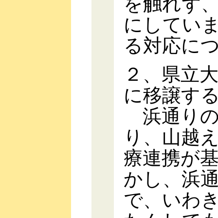
を触れず
にしてい
る対応に
２、県立
に移譲す
浜通りの
り、山越
療連携が
かし、浜
で、いわ