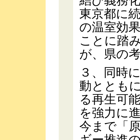
結び義務
東京都に
の温室効
ことに踏
が、県の
３、同時
動ととも
る再生可
を強力に
今まで「
ギー推進