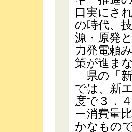
口実にさ
の時代、
源・原発
力発電頼
策が進ま
県の「新
では、新
度で３．
ー消費量
かなもの