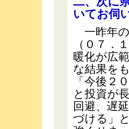
二、次に
いてお伺
一昨年の
（０７．
暖化が広
な結果を
「今後２
と投資が
回避、遅
づける」