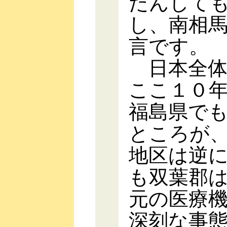
たんして
し、南相
言です。
日本全体
ここ１０
福島県で
ところが
地区は逆
も双葉郡
元の医療
深刻な事