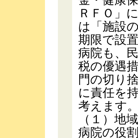
ＲＦＯ」
は「施設の
期限で設
病院も、
税の優遇
門の切り
に責任を
考えます
（１）地
病院の役