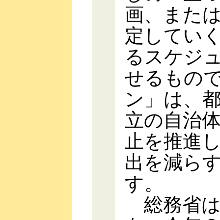
画、また
定してい
るスケジ
せるもの
ン」は、
立の自治
止を推進
出を減ら
す。
総務省は