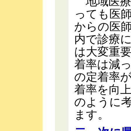
地域医療
っても医
からの医
内で診療
は大変重
着率は減
の定着率
着率を向
のように
ます。