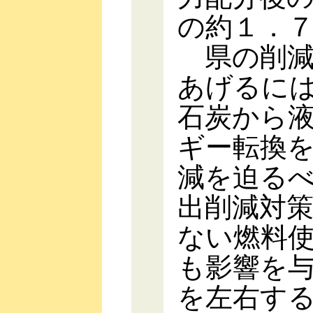
の約１．
県の削減
あげるに
石炭から
ギー転換
減を迫る
出削減対
ない燃料
も影響を
を左右す