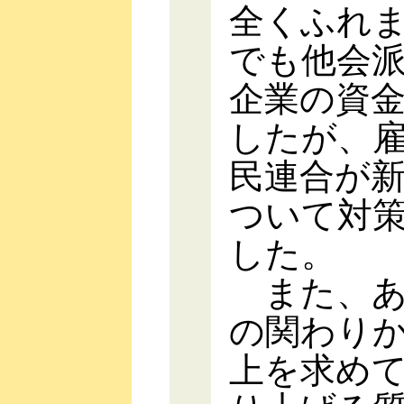
全くふれ
でも他会
企業の資
したが、
民連合が
ついて対
した。
また、あ
の関わり
上を求め