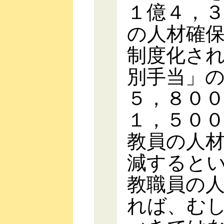
１億４，
の人材確
制度化さ
別手当」
５，８０
１，５０
教員の人
減すると
教職員の
れば、む