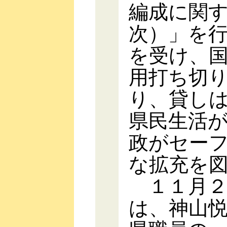
編成に関
次）」を
を受け、
用打ち切
り、貸し
県民生活
政がセー
な拡充を
１１月２
は、神山