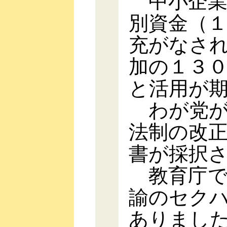
中小企業
別資金（
充がなさ
加の１３
と活用が
わが党が
法制の改
書が採択
教育庁で
諭のセク
ありまし