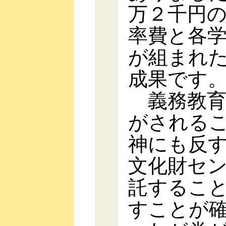
万２千円
率費と各
が組まれ
成果です
義務教育
がされる
神にも反
文化財セ
託するこ
すことが