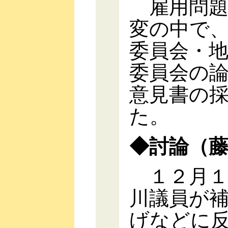
雇用問題
変の中で
委員会・
委員会の
意見書の
た。
◆討論（
１２月１
川議員が
げなどに