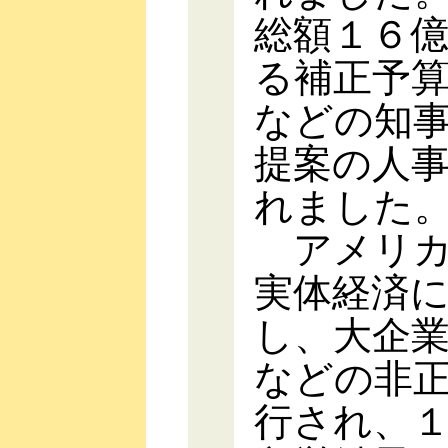
総額１６
る補正予
などの知
提案の人
れました
アメリカ
実体経済
し、大企
などの非
行され、