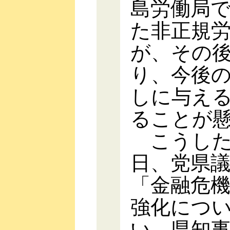
島労働局
た非正規
が、その
り、今後
しに与え
ることが
こうした
日、党県
「金融危
強化につ
い、県知