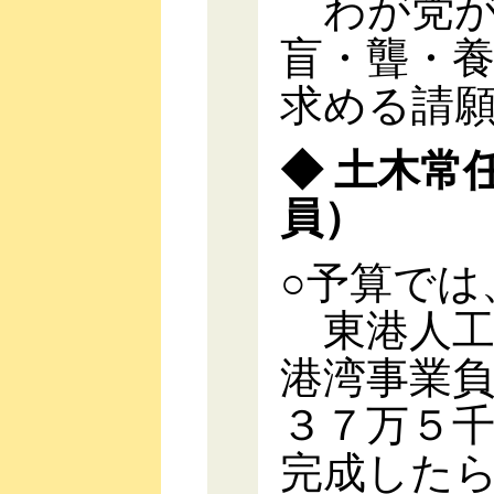
わが党が
盲・聾・
求める請
◆ 土木常
員）
○予算では
東港人工
港湾事業
３７万５
完成した