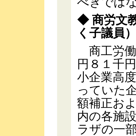
べきでは
◆ 商労文
く子議員
商工労働
円８１千
小企業高
っていた
額補正お
内の各施
ラザの一