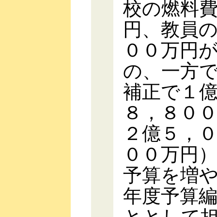
校の燃料
円、教員
００万円
の、一方
補正で１
８，８０
２億５，
００万円
予算を増
年度予算
ととして