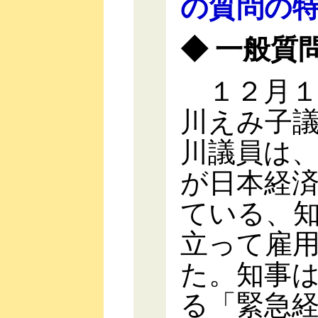
の質問の
◆ 一般質
１２月１
川えみ子
川議員は
が日本経
ている、
立って雇
た。知事
る「緊急