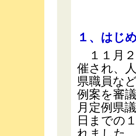
１、はじ
１１月２
催され、
県職員な
例案を審
月定例県
日までの
れました