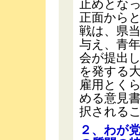
止めとな
正面から
戦は、県
与え、青
会が提出
を発する
雇用とく
める意見
択される
２、わが