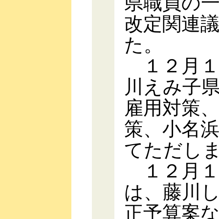
県職員の
改定関連
た。
１２月１
川えみ子
雇用対策
策、小名
てただし
１２月１
は、藤川
正予算案