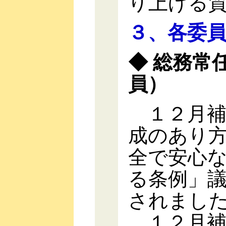
り上げる
３、各委
◆ 総務常
員）
１２月補
成のあり
全で安心
る条例」
されまし
１２月補