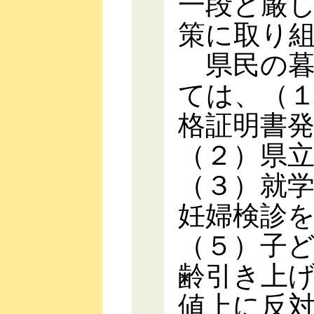
一段と厳
策に取り
県民の暮
ては、（
格証明書
（２）県
（３）就
妊婦検診
（５）子
齢引き上
値上に反