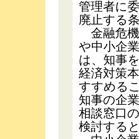
管理者に
廃止する
金融危機
や中小企
は、知事
経済対策
すすめる
知事の企
相談窓口
検討する