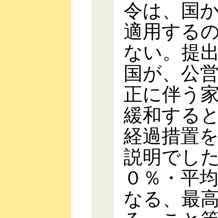
令は、国
適用する
ない。提
国が、公
正に伴う
緩和する
経過措置
説明でし
０％・平
なる、最