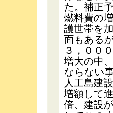
た。補正
燃料費の
護世帯を
面もある
３，００
増大の中
ならない
人工島建
増額して
倍、建設