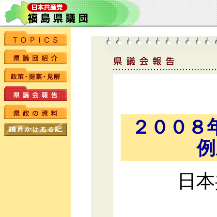
２００８
例
日本