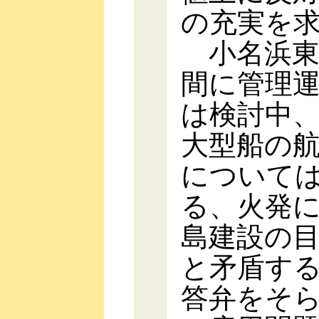
の充実を
小名浜東
間に管理
は検討中
大型船の
について
る、火発
島建設の
と矛盾す
答弁をそ