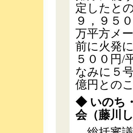
定したと
９，９５０
万平方メ
前に火発
５００円/
なみに５
億円との
◆ いのち
会（藤川
総括審議