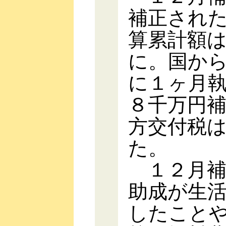
補正され
算累計額
に。国か
に１ヶ月
８千万円
方交付税
た。
１２月補
助成が生
したこと