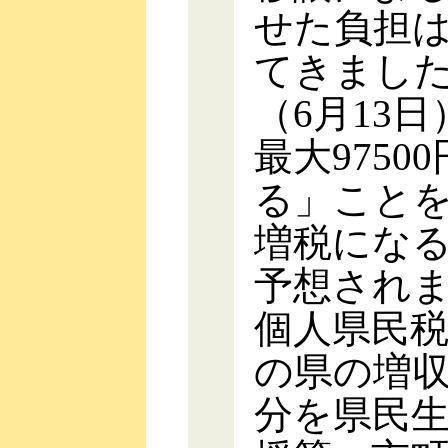
せた負担
てきまし
（6月13
最大975
る」こと
増税にな
予想され
個人県民
の県の増
分を県民