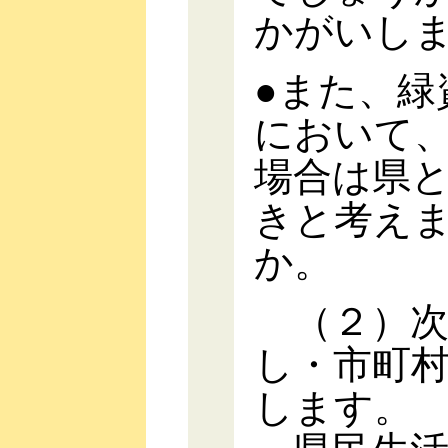
かがいし
●また、緑
において
場合は県
きと考え
か。
（２）次
し・市町
します。