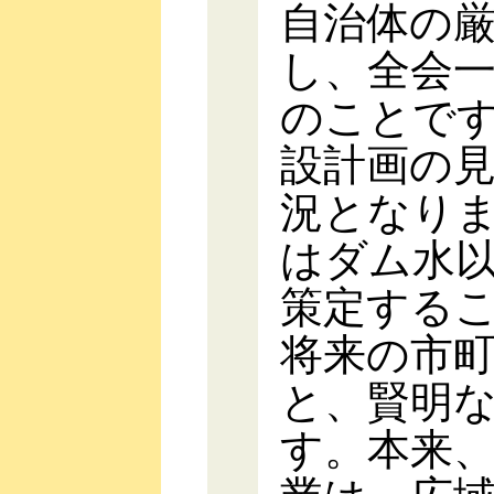
自治体の
し、全会
のことで
設計画の
況となり
はダム水
策定する
将来の市
と、賢明
す。本来