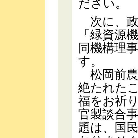
ださい。
次に、政
「緑資源
同機構理
す。
松岡前農
絶たれた
福をお祈
官製談合
題は、国