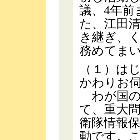
議、4年前
た、江田
き継ぎ、
務めてま
（１）は
かわりお
わが国の
て、重大
衛隊情報
動です。