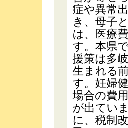
症や異常
き、母子
は、医療
す。本県
援策は多
生まれる
す。妊婦
場合の費
が出てい
に、税制