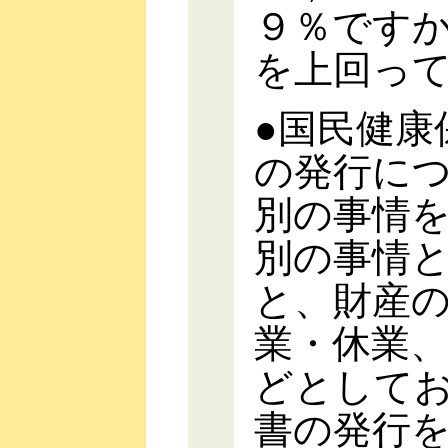
９％です
を上回っ
●国民健康
の発行に
別の事情
別の事情
と、財産
業・休業
どとして
書の発行