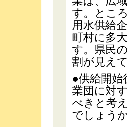
業は、広
す。とこ
用水供給
町村に多
す。県民
割が見え
●供給開始
業団に対
べきと考
でしょう