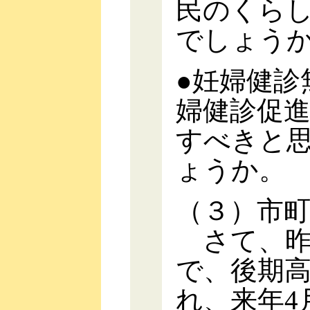
民のくら
でしょう
●妊婦健診
婦健診促
すべきと
ょうか。
（３）市
さて、昨
で、後期
れ、来年4