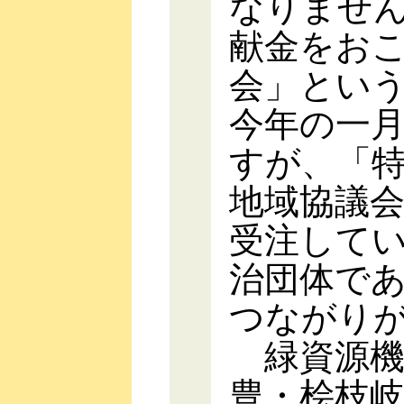
なりませ
献金をお
会」とい
今年の一
すが、「
地域協議
受注して
治団体で
つながり
緑資源機
豊・桧枝