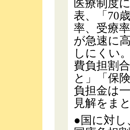
医療制度
表、「70
率、受療
が急速に
しにくい
費負担割合
と」「保
負担金は
見解をま
●国に対し