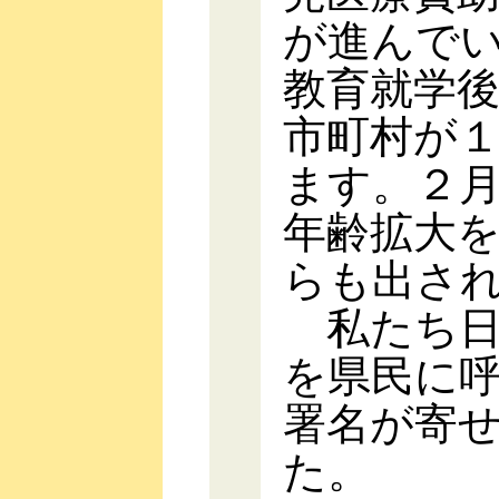
が進んで
教育就学
市町村が
ます。２
年齢拡大
らも出さ
私たち日
を県民に
署名が寄
た。