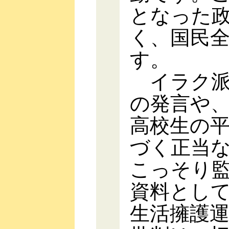
となった
く、国民
す。
イラク派
の発言や
高校生の
づく正当
こっそり
資料とし
生活擁護