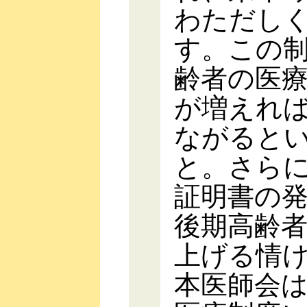
わただし
す。この
齢者の医
が増えれ
ながると
と。さら
証明書の
後期高齢
上げる情
本医師会は