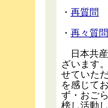
・
再質問
・
再々質
日本共産
ざいます
せていた
を感じて
ず・おご
榜し活動