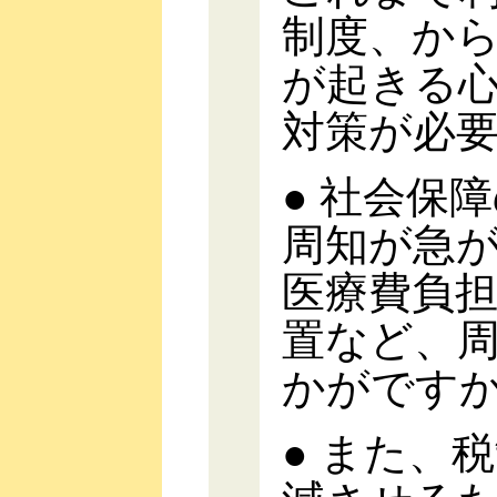
制度、か
が起きる
対策が必
● 社会保
周知が急
医療費負
置など、
かがです
● また、