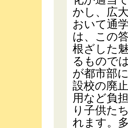
かし、広
おいて通
は、この
根ざした
るもので
が都市部
設校の廃
用など負
り子供た
れます。