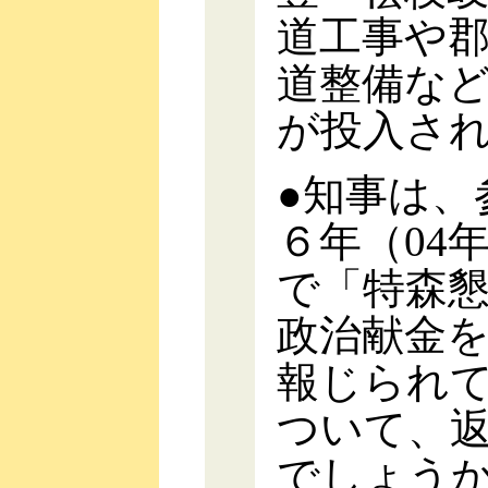
道工事や
道整備な
が投入さ
●知事は、
６年（04
で「特森
政治献金
報じられ
ついて、
でしょう