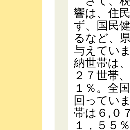
さて、税
響は、住
ず、国民
るなど、
与えてい
納世帯は、
２７世帯
１％。全
回ってい
帯は６,０
１，５５