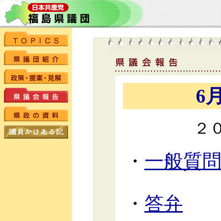
6
２
・
一般質
・
答弁