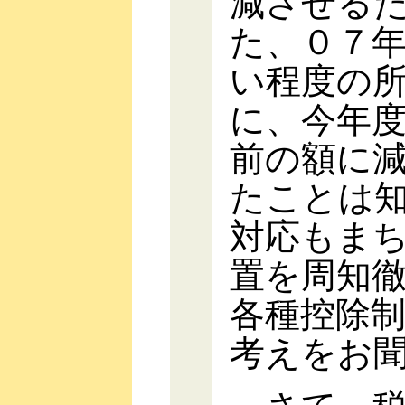
減させる
た、０７
い程度の
に、今年
前の額に
たことは
対応もま
置を周知
各種控除
考えをお