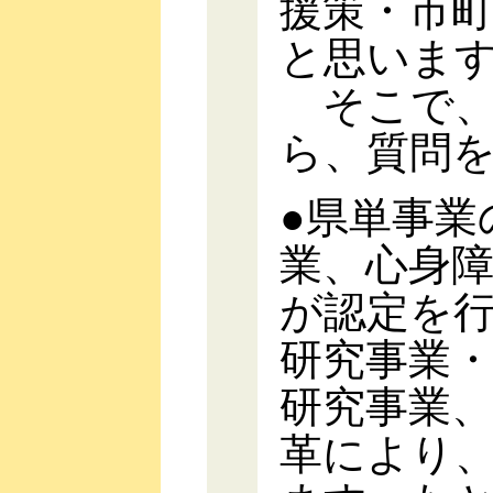
援策・市
と思いま
そこで、
ら、質問
●県単事業
業、心身
が認定を
研究事業
研究事業
革により