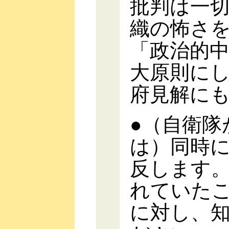
批判は一
織の怖さ
「政治的
大原則に
府見解に
●（自衛隊
は）同時
反します
れていた
に対し、