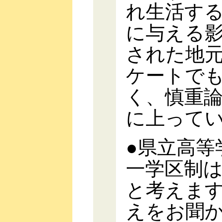
れ生活す
に与える影
された地
ケートで
く、慎重
に上って
●県立高等
一学区制
と考えま
えをお聞