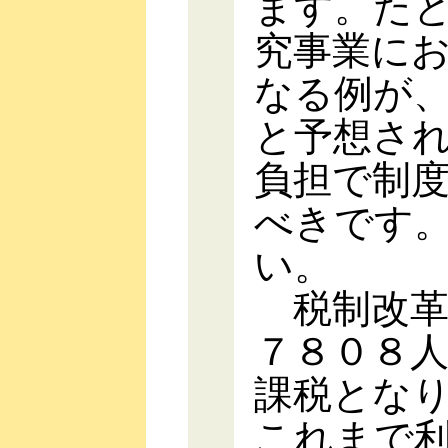
ます。た
究事業に
なる例が
と予想さ
負担で制
べきです
い。
税制改革
７８０８
課税とな
これまで