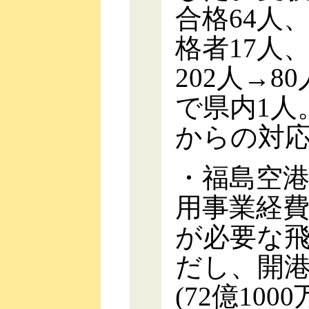
合格64人
格者17人
202人→8
で県内1人
からの対
・福島空
用事業経費
が必要な
だし、開港
(72億100