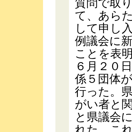
質問で取
て、あら
して申し
例議会に
ことを表
６月２０
係５団体
行った。
がい者と
と県議会
れた。こ