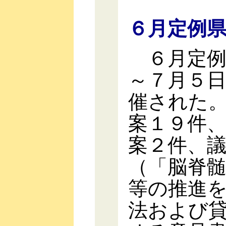
６月定例
６月定例
～７月５
催された
案１９件
案２件、
（「脳脊
等の推進
法および