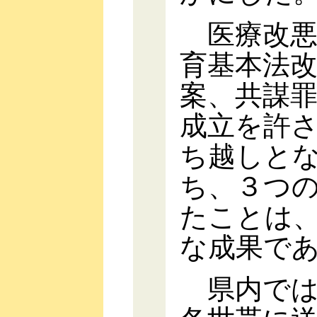
医療改悪
育基本法
案、共謀
成立を許
ち越しと
ち、３つ
たことは
な成果で
県内では