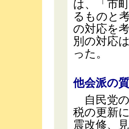
は、「市
るものと
の対応を
別の対応
った。
他会派の
自民党の
税の更新
震改修、