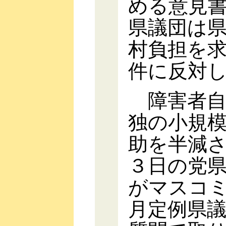
める意見
県議団は
村負担を
件に反対
障害者自
独の小規
助を半減
３日の党
がマスコ
月定例県