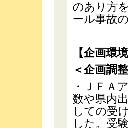
のあり方
ール事故
【企画環
＜企画調
・ＪＦＡ
数や県内
しての受
した。受験