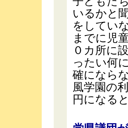
子どもた
いるかと
をしてい
までに児
０カ所に
ったい何
確になら
風学園の
円になる