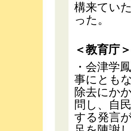
構来てい
った。
＜教育庁
・会津学
事にとも
除去にか
問し、自
する発言
足を陳謝