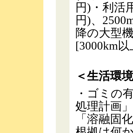
円)・利活用
円)、250
降の大型機
[3000k
＜生活環
・ゴミの
処理計画
「溶融固
根拠は何