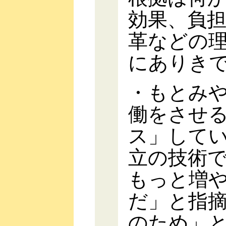
効果、負
革などの
にありき
・もとみ
働をさせ
ス」して
立の技術
もっと増
だ」と指
のため」