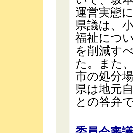
運営実態
県議は、
福祉につ
を削減す
た。また
市の処分
県は地元
との答弁
委員会審