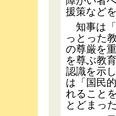
障がい者
援策など
知事は「
っとった
の尊厳を
を尊ぶ教
認識を示
は「国民
れること
とどまっ