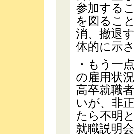
参加する
を図るこ
消、撤退
体的に示
・もう一
の雇用状
高卒就職者
いが、非
たら不明
就職説明