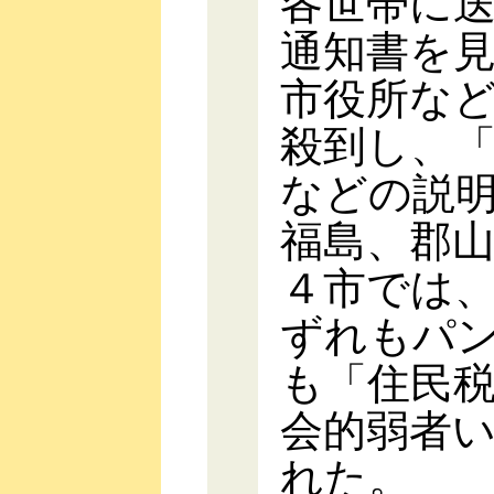
各世帯に
通知書を
市役所な
殺到し、
などの説
福島、郡
４市では
ずれもパ
も「住民
会的弱者
れた。