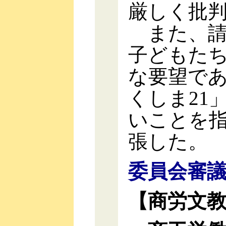
厳しく批
また、請
子どもた
な要望で
くしま21
いことを
張した。
委員会審
【商労文