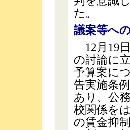
判を意識
た。
議案等へ
12月19
の討論に
予算案に
告実施条
あり、公
校関係を
の賃金抑