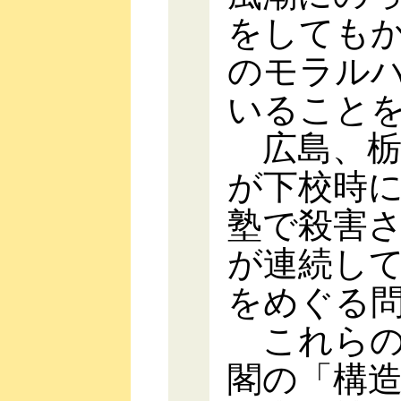
をしても
のモラル
いること
広島、栃
が下校時
塾で殺害
が連続し
をめぐる
これらの
閣の「構