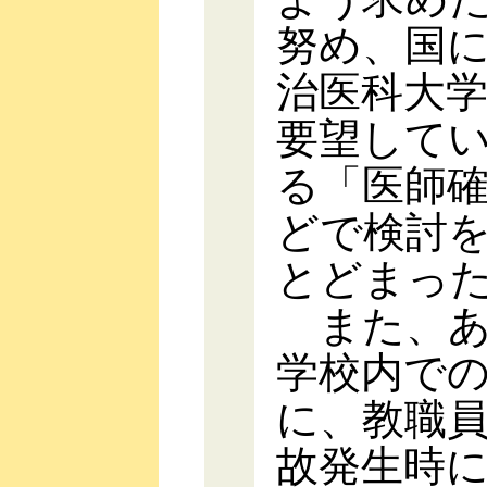
努め、国
治医科大
要望して
る「医師
どで検討
とどまっ
また、あ
学校内で
に、教職
故発生時