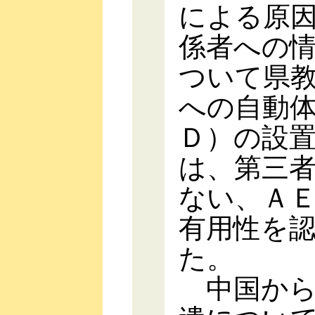
による原
係者への
ついて県
への自動
Ｄ）の設
は、第三
ない、Ａ
有用性を
た。
中国から