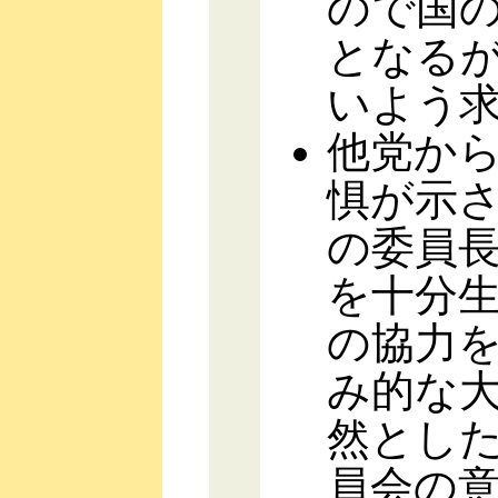
ので国の
となる
いよう
他党か
惧が示
の委員
を十分
の協力
み的な
然とし
員会の