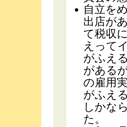
自立を
出店が
て税収
えって
がふえ
があるが
の雇用
がふえる
しかな
た。