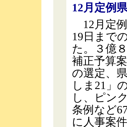
12月定例
12月定例
19日まで
た。３億
補正予算
の選定、
しま21」
し、ピン
条例など6
に人事案