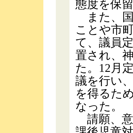
態度を保
また、国
ことや市
て、議員
置され、
た。12月
議を行い
を得るた
なった。
請願、意
課後児童対