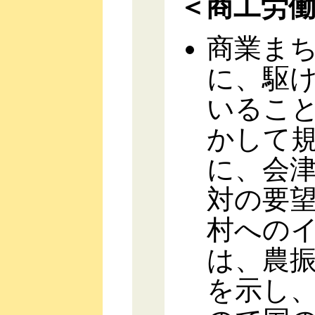
＜商工労
商業ま
に、駆
いるこ
かして
に、会
対の要
村への
は、農
を示し、