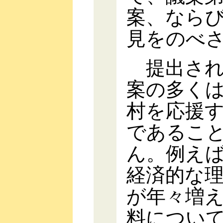
案、なら
見をのべ
提出され
案の多く
村を応援
であるこ
ん。例え
経済的な
が年々増
料につい