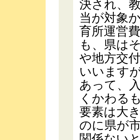
決され、
当が対象
育所運営
も、県は
や地方交
いいます
あって、
くかわる
要素は大
のに県が
関係ない