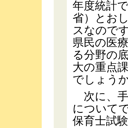
年度統計
省）とお
スなので
県民の医
る分野の
大の重点
でしょう
次に、手
についてで
保育士試験