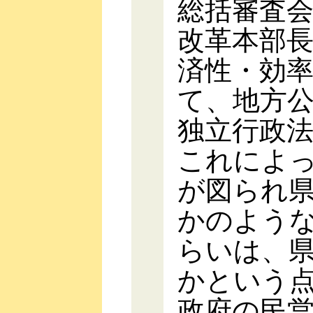
総括審査
改革本部
済性・効
て、地方
独立行政
これによ
が図られ
かのよう
らいは、
かという
政府の民