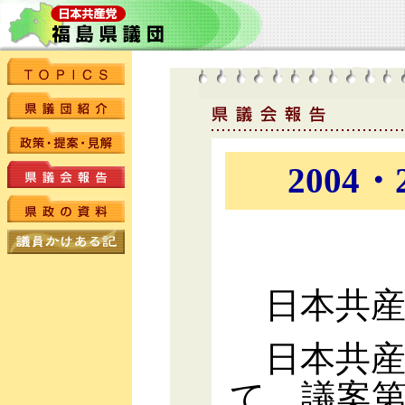
200
日本共産
日本共産
て、議案第