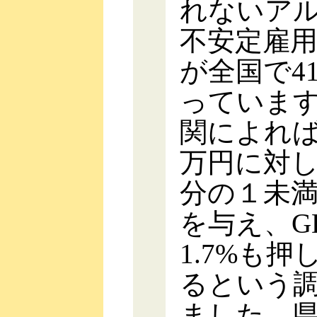
れないア
不安定雇
が全国で4
っていま
関によれば
万円に対し
分の１未
を与え、G
1.7%も
るという
ました。