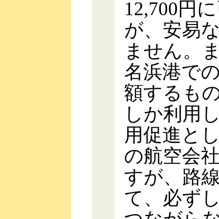
12,700
が、安易
ません。ま
名浜港で
額するも
しか利用
用促進と
の航空会
すが、路
て、必ず
つながら