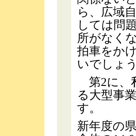
ら、広域
しては問
所がなく
拍車をか
いでしょ
第2に、
る大型事
す。
新年度の