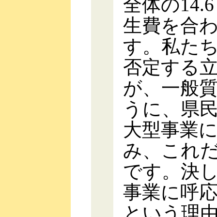
全体の14
生費を合わ
す。私た
否定する
が、一般
うに、県
大型事業
み、これ
です。決
事業に呼
という理