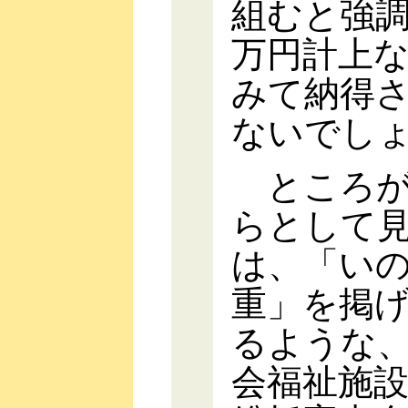
組むと強調
万円計上
みて納得
ないでし
ところが
らとして
は、「い
重」を掲
るような
会福祉施設