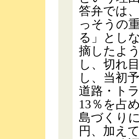
答弁では
っそうの
る」とし
摘したよ
し、切れ
し、当初
道路・ト
13％を占
島づくりに
円、加え