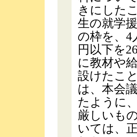
きにした
生の就学
の枠を、4
円以下を2
に教材や
設けたこ
は、本会
たように
厳しいも
いては、