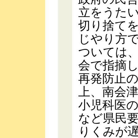
立をうた
切り捨て
じやり方
ついては
会で指摘
再発防止
上、南会
小児科医
など県民
りくみが