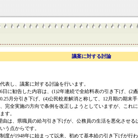
議案に対する討論
代表し、議案に対する討論を行います。
日に勧告した内容は、(1)2年連続で全給料表の引き下げ、(2)配
0.25月分引き下げ、(4)公民較差解消と称して、12月期の期
、完全実施の方向で条例を改正しようとしていますが、これに
ます。
理由は、県職員の給与引き下げが、公務員の生活を悪化させる
いう点からです。
度が1948年に始まって以来、初めて基本給の引き下げが行