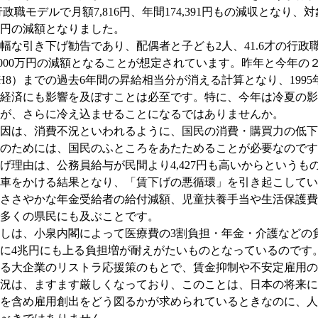
の行政職モデルで月額7,816円、年間174,391円もの減収とな
億円の減額となりました。
な引き下げ勧告であり、配偶者と子ども2人、41.6才の行政職モデル
,000万円の減額となることが想定されています。昨年と今年の
年（H8）までの過去6年間の昇給相当分が消える計算となり、19
経済にも影響を及ぼすことは必至です。特に、今年は冷夏の影
が、さらに冷え込ませることになるではありませんか。
因は、消費不況といわれるように、国民の消費・購買力の低下
のためには、国民のふところをあたためることが必要なのです
げ理由は、公務員給与が民間より4,427円も高いからという
車をかける結果となり、「賃下げの悪循環」を引き起こしてい
ささやかな年金受給者の給付減額、児童扶養手当や生活保護費
多くの県民にも及ぶことです。
しは、小泉内閣によって医療費の3割負担・年金・介護などの
に4兆円にも上る負担増が耐えがたいものとなっているのです
る大企業のリストラ応援策のもとで、賃金抑制や不安定雇用の
況は、ますます厳しくなっており、このことは、日本の将来に
を含め雇用創出をどう図るかが求められているときなのに、人