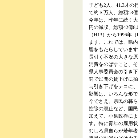
子ども2人、41.3才
て約３万人、総額53
今年は、昨年に続く大幅
円の減収、総額42億8
（H13）から1996
ます。これでは、県内
響をもたらしています
長引く不況の大きな原
消費をのばすこと、そ
県人事委員会の引き下
闘で民間の賃下げに拍
与引き下げをテコに、
影響は、いろんな形で
今でさえ、県民の暮ら
控除の廃止など、国民
加えて、小泉政権によ
す。特に青年の雇用状
むしろ県自らが若年者