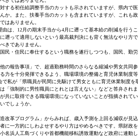
べきではありません。
対する初任給調整手当のカットも示されていますが、県内で医
んか。また、扶養手当のカットも含まれていますが、これも政
ではありません。
理由は、12月の期末手当から4月に遡って基本給の削減を行う
に遡って適用しないという最高裁判決にも背く無法なやり方で
べきでありません。
国民・住民に奉仕するという職務を遂行しつつも、国民、勤労
他の報告事項」で、超過勤務時間のさらなる縮減や男女共同参
る力を十分発揮できるよう、職場環境の整備と育児休業制度等
会で私が「県職員が民間に先駆けて男女ともに育児休業制度を
は「強制的に男性職員にとれとは言えない」などと答弁されま
が共に取得できる職場環境になっていないことが指摘されてい
いでしょうか。
造改革プログラム」からみれば、歳入予測を上回る減収が見込
者に一方的にしわよせするやり方はやめるべきです。県財政を
小名浜人工島づくりや首都機能移転誘致運動など政府に連動し