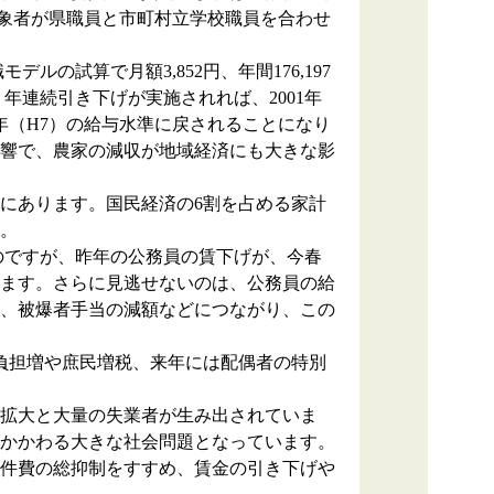
り、対象者が県職員と市町村立学校職員を合わせ
の試算で月額3,852円、年間176,197
２年連続引き下げが実施されれば、2001年
95年（H7）の給与水準に戻されることになり
響で、農家の減収が地域経済にも大きな影
にあります。国民経済の6割を占める家計
。
ものですが、昨年の公務員の賃下げが、今春
ます。さらに見逃せないのは、公務員の給
、被爆者手当の減額などにつながり、この
負担増や庶民増税、来年には配偶者の特別
。
拡大と大量の失業者が生み出されていま
かかわる大きな社会問題となっています。
件費の総抑制をすすめ、賃金の引き下げや