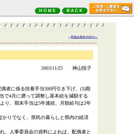
←
県議会報告INDEXへ
2003/11/25 神山悦子
偶者に係る扶養手当500円引き下げ、(3)期
末手当で4月に遡って調整し基本給を減額する
より、期末手当は5年連続、月額給与は2年
ばかりでなく、県民の暮らしと県内の経済
われ、人事委員会の資料によれば、配偶者と